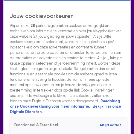
Jouw cookievoorkeuren
Wij en onze
28
partners gebruiken cookies en vergelijkbare
technieken om informatie te verzamelen over jou als gebruiker van
onze website(s), jouw gedrag en jouw apparaten. Als je „Alle
cookies accepteren” selecteert, worden trackingtechnologieën
Home
Acties
Radio luisteren
538 dj's
Shows
Muziek
Evenementen
ingeschakeld om onze advertenties en content te kunnen
VOLG RADIO 538
personaliseren, onze producten en diensten te verbeteren en om
de prestaties van advertenties en content te meten. Als je „Huidige
keuze opslaan” selecteert of je toestemming intrekt, worden deze
trackingtechnologieën uitgeschakeld. We gebruiken dan enkel
Zoeken
functionele en essentiële cookies om de website goed te laten
functioneren en veilig te houden. Je kunt dit menu op ieder
moment opnieuw openen om je keuzes te wijzigen of om je
toestemming in te trekken door op de link Cookie-instellingen
Home
Radio Luisteren
538 Gemist
Acties
Alle zenders
onder aan de webpagina te klikken. Je selecties zullen overal
binnen onze Digitale Diensten worden doorgevoerd.
Raadpleeg
onze Cookieverklaring voor meer informatie.
Bekijk hier onze
Digitale Diensten.
Functioneel & Essentieel
Altijd actief