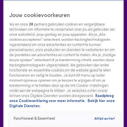
Jouw cookievoorkeuren
Wij en onze
28
partners gebruiken cookies en vergelijkbare
technieken om informatie te verzamelen over jou als gebruiker van
onze website(s), jouw gedrag en jouw apparaten. Als je „Alle
cookies accepteren” selecteert, worden trackingtechnologieën
Home
Acties
Radio luisteren
538 dj's
Shows
Muziek
Evenementen
ingeschakeld om onze advertenties en content te kunnen
VOLG RADIO 538
personaliseren, onze producten en diensten te verbeteren en om
de prestaties van advertenties en content te meten. Als je „Huidige
keuze opslaan” selecteert of je toestemming intrekt, worden deze
trackingtechnologieën uitgeschakeld. We gebruiken dan enkel
Zoeken
functionele en essentiële cookies om de website goed te laten
functioneren en veilig te houden. Je kunt dit menu op ieder
moment opnieuw openen om je keuzes te wijzigen of om je
toestemming in te trekken door op de link Cookie-instellingen
Home
Radio Luisteren
538 Gemist
Acties
Alle zenders
onder aan de webpagina te klikken. Je selecties zullen overal
binnen onze Digitale Diensten worden doorgevoerd.
Raadpleeg
onze Cookieverklaring voor meer informatie.
Bekijk hier onze
Digitale Diensten.
Functioneel & Essentieel
Altijd actief