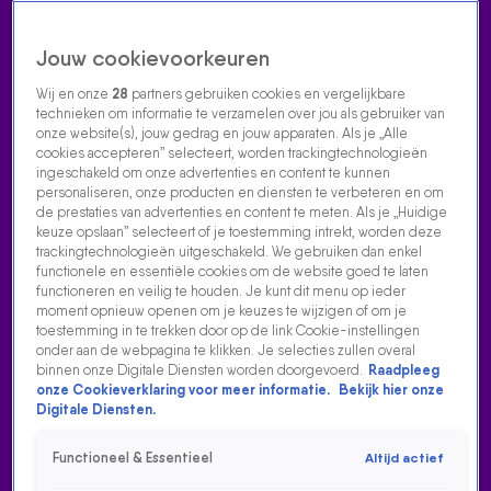
Jouw cookievoorkeuren
Wij en onze
28
partners gebruiken cookies en vergelijkbare
technieken om informatie te verzamelen over jou als gebruiker van
onze website(s), jouw gedrag en jouw apparaten. Als je „Alle
cookies accepteren” selecteert, worden trackingtechnologieën
Home
Acties
Radio luisteren
538 dj's
Shows
Muziek
Evenementen
ingeschakeld om onze advertenties en content te kunnen
VOLG RADIO 538
personaliseren, onze producten en diensten te verbeteren en om
de prestaties van advertenties en content te meten. Als je „Huidige
keuze opslaan” selecteert of je toestemming intrekt, worden deze
trackingtechnologieën uitgeschakeld. We gebruiken dan enkel
Zoeken
functionele en essentiële cookies om de website goed te laten
functioneren en veilig te houden. Je kunt dit menu op ieder
moment opnieuw openen om je keuzes te wijzigen of om je
toestemming in te trekken door op de link Cookie-instellingen
Home
Radio Luisteren
538 Gemist
Acties
Alle zenders
onder aan de webpagina te klikken. Je selecties zullen overal
binnen onze Digitale Diensten worden doorgevoerd.
Raadpleeg
onze Cookieverklaring voor meer informatie.
Bekijk hier onze
Digitale Diensten.
Functioneel & Essentieel
Altijd actief