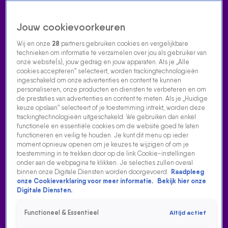
Jouw cookievoorkeuren
Wij en onze
28
partners gebruiken cookies en vergelijkbare
technieken om informatie te verzamelen over jou als gebruiker van
onze website(s), jouw gedrag en jouw apparaten. Als je „Alle
cookies accepteren” selecteert, worden trackingtechnologieën
Home
Acties
Radio luisteren
538 dj's
Shows
Muziek
Evenementen
ingeschakeld om onze advertenties en content te kunnen
VOLG RADIO 538
personaliseren, onze producten en diensten te verbeteren en om
de prestaties van advertenties en content te meten. Als je „Huidige
keuze opslaan” selecteert of je toestemming intrekt, worden deze
trackingtechnologieën uitgeschakeld. We gebruiken dan enkel
Zoeken
functionele en essentiële cookies om de website goed te laten
functioneren en veilig te houden. Je kunt dit menu op ieder
moment opnieuw openen om je keuzes te wijzigen of om je
toestemming in te trekken door op de link Cookie-instellingen
Home
Radio Luisteren
538 Gemist
Acties
Alle zenders
onder aan de webpagina te klikken. Je selecties zullen overal
binnen onze Digitale Diensten worden doorgevoerd.
Raadpleeg
onze Cookieverklaring voor meer informatie.
Bekijk hier onze
Digitale Diensten.
Functioneel & Essentieel
Altijd actief