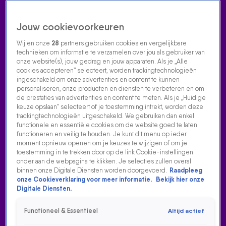
Jouw cookievoorkeuren
Wij en onze
28
partners gebruiken cookies en vergelijkbare
technieken om informatie te verzamelen over jou als gebruiker van
onze website(s), jouw gedrag en jouw apparaten. Als je „Alle
cookies accepteren” selecteert, worden trackingtechnologieën
Home
Acties
Radio luisteren
538 dj's
Shows
Muziek
Evenementen
ingeschakeld om onze advertenties en content te kunnen
VOLG RADIO 538
personaliseren, onze producten en diensten te verbeteren en om
de prestaties van advertenties en content te meten. Als je „Huidige
keuze opslaan” selecteert of je toestemming intrekt, worden deze
trackingtechnologieën uitgeschakeld. We gebruiken dan enkel
Zoeken
functionele en essentiële cookies om de website goed te laten
functioneren en veilig te houden. Je kunt dit menu op ieder
moment opnieuw openen om je keuzes te wijzigen of om je
toestemming in te trekken door op de link Cookie-instellingen
Home
Radio Luisteren
538 Gemist
Acties
Alle zenders
onder aan de webpagina te klikken. Je selecties zullen overal
binnen onze Digitale Diensten worden doorgevoerd.
Raadpleeg
onze Cookieverklaring voor meer informatie.
Bekijk hier onze
Digitale Diensten.
Functioneel & Essentieel
Altijd actief