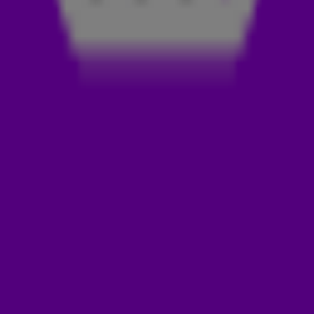
verslag te doen van de wedstrijd Engeland-Nederland op het
EK. De Oranje Leeuwinnen verloren met 4-0. Volgens Noa
leek de motivatie ver te zoeken bij de Nederlandse vrouwen.
Hoe komt dat? En weten ze zich weer terug te knokken?
Beluister het gesprek hierboven terug!
NEDERLAND - FRANKRIJK
Als Nederland zich wil kwalificeren voor de kwartfinale
moeten ze zondag met drie doelpunten verschil winnen van
Frankrijk. Óf Wales wint van Engeland, maar daar rekent Noa
Vahle niet op. Volgens haar is het voor het Nederlands
vrouweneftal tijd om de schouders eronder te zetten en die
wedstrijd van woensdag achter zich te laten.
LEES OOK
NOA VAHLE OVER FAVORIETE ORANJESPELER OP
HET EK, BAND MET KOEMAN EN EK-
VOORSPELLING