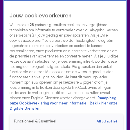
Jouw cookievoorkeuren
Wij en onze
28
partners gebruiken cookies en vergelijkbare
technieken om informatie te verzamelen over jou als gebruiker van
onze website(s), jouw gedrag en jouw apparaten. Als je „Alle
cookies accepteren” selecteert, worden trackingtechnologieën
Home
Acties
Radio luisteren
538 dj's
Shows
Muziek
Evenementen
ingeschakeld om onze advertenties en content te kunnen
VOLG RADIO 538
personaliseren, onze producten en diensten te verbeteren en om
de prestaties van advertenties en content te meten. Als je „Huidige
keuze opslaan” selecteert of je toestemming intrekt, worden deze
trackingtechnologieën uitgeschakeld. We gebruiken dan enkel
Zoeken
functionele en essentiële cookies om de website goed te laten
functioneren en veilig te houden. Je kunt dit menu op ieder
moment opnieuw openen om je keuzes te wijzigen of om je
toestemming in te trekken door op de link Cookie-instellingen
Home
Radio Luisteren
538 Gemist
Acties
Alle zenders
onder aan de webpagina te klikken. Je selecties zullen overal
binnen onze Digitale Diensten worden doorgevoerd.
Raadpleeg
onze Cookieverklaring voor meer informatie.
Bekijk hier onze
Digitale Diensten.
Functioneel & Essentieel
Altijd actief