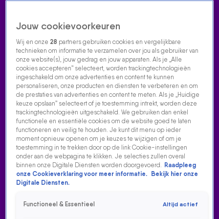
Jouw cookievoorkeuren
Wij en onze
28
partners gebruiken cookies en vergelijkbare
technieken om informatie te verzamelen over jou als gebruiker van
onze website(s), jouw gedrag en jouw apparaten. Als je „Alle
cookies accepteren” selecteert, worden trackingtechnologieën
Home
Acties
Radio luisteren
538 dj's
Shows
Muziek
Evenementen
ingeschakeld om onze advertenties en content te kunnen
VOLG RADIO 538
personaliseren, onze producten en diensten te verbeteren en om
de prestaties van advertenties en content te meten. Als je „Huidige
keuze opslaan” selecteert of je toestemming intrekt, worden deze
trackingtechnologieën uitgeschakeld. We gebruiken dan enkel
Zoeken
functionele en essentiële cookies om de website goed te laten
functioneren en veilig te houden. Je kunt dit menu op ieder
moment opnieuw openen om je keuzes te wijzigen of om je
toestemming in te trekken door op de link Cookie-instellingen
Home
Radio Luisteren
538 Gemist
Acties
Alle zenders
onder aan de webpagina te klikken. Je selecties zullen overal
binnen onze Digitale Diensten worden doorgevoerd.
Raadpleeg
onze Cookieverklaring voor meer informatie.
Bekijk hier onze
Digitale Diensten.
Functioneel & Essentieel
Altijd actief