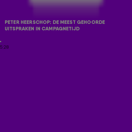
'John Heitinga', en zelfs 'Geert Wilders' en 'Marco
Borsato'. Allemaal belden ze met hetzelfde verzoek.
Waarvoor precies? Dat check je in de video hierboven!
PETER HEERSCHOP: DE MEEST GEHOORDE 
MEER EVEN BELLEN MET PETER
UITSPRAKEN IN CAMPAGNETIJD
Door
Redactie Radio 538
5:28
LEES OOK
PETER HEERSCHOP DEELT EEN PAAR BIZARRE
FEITJES 🤯
PETER HEERSCHOP: 'DAAROM LEG IK 3
PEPERMUNTJES OP HET KUSSEN VAN M'N
VROUW' 😂
DIT WAS PETER HEERSCHOP BIJ EVERS & CO.
ONTVANG ONZE NIEUWSBRIEF