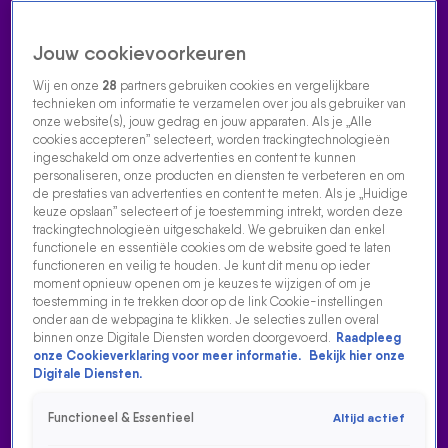
Jouw cookievoorkeuren
Wij en onze
28
partners gebruiken cookies en vergelijkbare
technieken om informatie te verzamelen over jou als gebruiker van
onze website(s), jouw gedrag en jouw apparaten. Als je „Alle
cookies accepteren” selecteert, worden trackingtechnologieën
Home
Acties
Radio luisteren
538 dj's
Shows
Muziek
Evenementen
ingeschakeld om onze advertenties en content te kunnen
VOLG RADIO 538
personaliseren, onze producten en diensten te verbeteren en om
de prestaties van advertenties en content te meten. Als je „Huidige
keuze opslaan” selecteert of je toestemming intrekt, worden deze
trackingtechnologieën uitgeschakeld. We gebruiken dan enkel
Zoeken
functionele en essentiële cookies om de website goed te laten
functioneren en veilig te houden. Je kunt dit menu op ieder
moment opnieuw openen om je keuzes te wijzigen of om je
toestemming in te trekken door op de link Cookie-instellingen
Home
Radio Luisteren
538 Gemist
Acties
Alle zenders
onder aan de webpagina te klikken. Je selecties zullen overal
binnen onze Digitale Diensten worden doorgevoerd.
Raadpleeg
onze Cookieverklaring voor meer informatie.
Bekijk hier onze
Digitale Diensten.
Functioneel & Essentieel
Altijd actief