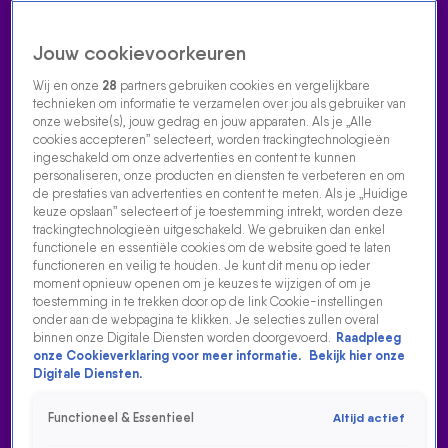
Jouw cookievoorkeuren
Wij en onze
28
partners gebruiken cookies en vergelijkbare
technieken om informatie te verzamelen over jou als gebruiker van
onze website(s), jouw gedrag en jouw apparaten. Als je „Alle
cookies accepteren” selecteert, worden trackingtechnologieën
Home
Acties
Radio luisteren
538 dj's
Shows
Muziek
Evenementen
ingeschakeld om onze advertenties en content te kunnen
VOLG RADIO 538
personaliseren, onze producten en diensten te verbeteren en om
de prestaties van advertenties en content te meten. Als je „Huidige
keuze opslaan” selecteert of je toestemming intrekt, worden deze
trackingtechnologieën uitgeschakeld. We gebruiken dan enkel
Zoeken
functionele en essentiële cookies om de website goed te laten
functioneren en veilig te houden. Je kunt dit menu op ieder
moment opnieuw openen om je keuzes te wijzigen of om je
toestemming in te trekken door op de link Cookie-instellingen
Home
Radio Luisteren
538 Gemist
Acties
Alle zenders
onder aan de webpagina te klikken. Je selecties zullen overal
binnen onze Digitale Diensten worden doorgevoerd.
Raadpleeg
onze Cookieverklaring voor meer informatie.
Bekijk hier onze
Digitale Diensten.
Functioneel & Essentieel
Altijd actief