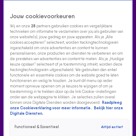
Jouw cookievoorkeuren
Wij en onze
28
partners gebruiken cookies en vergelijkbare
technieken om informatie te verzamelen over jou als gebruiker van
onze website(s), jouw gedrag en jouw apparaten. Als je „Alle
cookies accepteren” selecteert, worden trackingtechnologieën
Home
Acties
Radio luisteren
538 dj's
Shows
Muziek
Evenementen
ingeschakeld om onze advertenties en content te kunnen
VOLG RADIO 538
personaliseren, onze producten en diensten te verbeteren en om
de prestaties van advertenties en content te meten. Als je „Huidige
keuze opslaan” selecteert of je toestemming intrekt, worden deze
trackingtechnologieën uitgeschakeld. We gebruiken dan enkel
Zoeken
functionele en essentiële cookies om de website goed te laten
functioneren en veilig te houden. Je kunt dit menu op ieder
moment opnieuw openen om je keuzes te wijzigen of om je
toestemming in te trekken door op de link Cookie-instellingen
Home
Radio Luisteren
538 Gemist
Acties
Alle zenders
onder aan de webpagina te klikken. Je selecties zullen overal
binnen onze Digitale Diensten worden doorgevoerd.
Raadpleeg
onze Cookieverklaring voor meer informatie.
Bekijk hier onze
Digitale Diensten.
Functioneel & Essentieel
Altijd actief