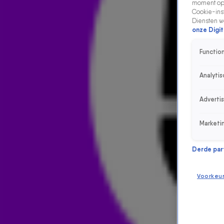
moment opn
Cookie-inst
Diensten w
onze Digit
Function
Analytis
Adverti
Marketi
Derde parti
Voorkeu