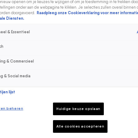
ieuw openen om je keuzes te wijzigen of om je toestemming in te trekken door
ellingen onder aan de webpagina te klikken. Je selecties zullen overal binnen 
orden doorgevoerd.
Raadpleeg onze Cookieverklaring voor meer informati
ale Diensten.
eel & Essentieel
ch
sing & Commercieel
ng & Social media
jen lijst
ren beheren
Huidige keuze opslaan
Alle cookies accepteren