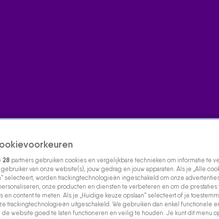
ookievoorkeuren
e
28
partners gebruiken cookies en vergelijkbare technieken om informatie te 
s gebruiker van onze website(s), jouw gedrag en jouw apparaten. Als je „Alle coo
” selecteert, worden trackingtechnologieën ingeschakeld om onze advertenties
personaliseren, onze producten en diensten te verbeteren en om de prestaties
s en content te meten. Als je „Huidige keuze opslaan” selecteert of je toestemmi
e trackingtechnologieën uitgeschakeld. We gebruiken dan enkel functionele e
de website goed te laten functioneren en veilig te houden. Je kunt dit menu o