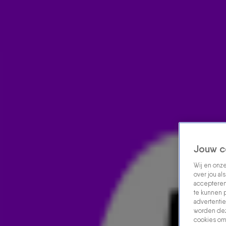
Home
Acties
Radio luisteren
538 dj's
Shows
Muziek
Evenementen
VOLG RADIO 538
Zoeken
Home
Radio Luisteren
538 Gemist
Acties
Alle zenders
Jouw c
Wij en onz
over jou al
accepteren
te kunnen 
advertentie
worden dez
cookies om 