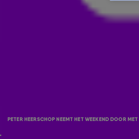
PETER HEERSCHOP OVER EEN VI
GEMIST
28 nov 2023, 09:01
Peter
Heerschop
blikt in De 538 Ochtendshow terug op het w
heeft schokkend nieuws over de moderne vijfkamp!
PETER HEERSCHOP NEEMT HET WEEKEND DOOR MET
DE MODERNE VIJFKAMP