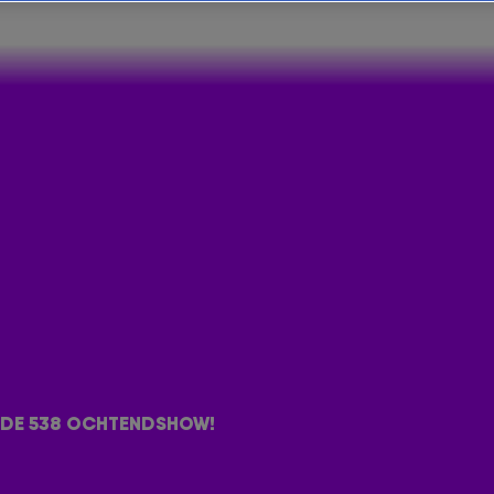
JFKAMP IN DE SLAAPKAMER 🛌
eekend. Hij neemt de sportieve prestaties door en
 DE 538 OCHTENDSHOW!