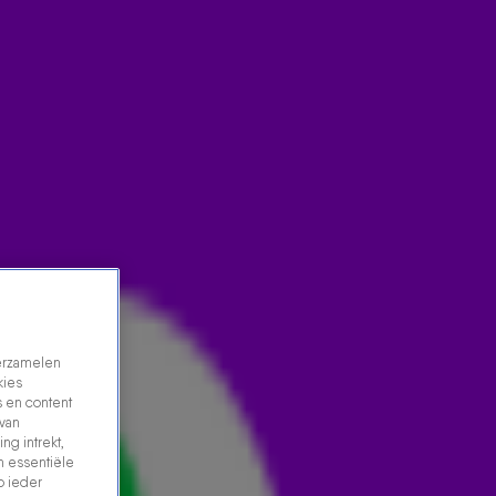
verzamelen
kies
 en content
 van
ng intrekt,
n essentiële
p ieder