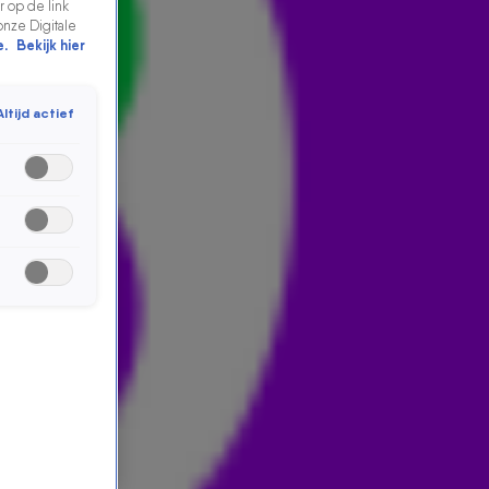
 op de link
onze Digitale
e.
Bekijk hier
Altijd actief