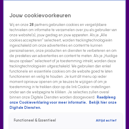
Jouw cookievoorkeuren
Wij en onze
28
partners gebruiken cookies en vergelijkbare
technieken om informatie te verzamelen over jou als gebruiker van
onze website(s), jouw gedrag en jouw apparaten. Als je „Alle
cookies accepteren” selecteert, worden trackingtechnologieën
Home
Acties
Radio luisteren
538 dj's
Shows
Muziek
Evenementen
ingeschakeld om onze advertenties en content te kunnen
VOLG RADIO 538
personaliseren, onze producten en diensten te verbeteren en om
de prestaties van advertenties en content te meten. Als je „Huidige
keuze opslaan” selecteert of je toestemming intrekt, worden deze
trackingtechnologieën uitgeschakeld. We gebruiken dan enkel
Zoeken
functionele en essentiële cookies om de website goed te laten
functioneren en veilig te houden. Je kunt dit menu op ieder
moment opnieuw openen om je keuzes te wijzigen of om je
toestemming in te trekken door op de link Cookie-instellingen
Home
Radio Luisteren
538 Gemist
Acties
Alle zenders
onder aan de webpagina te klikken. Je selecties zullen overal
binnen onze Digitale Diensten worden doorgevoerd.
Raadpleeg
onze Cookieverklaring voor meer informatie.
Bekijk hier onze
Digitale Diensten.
Functioneel & Essentieel
Altijd actief