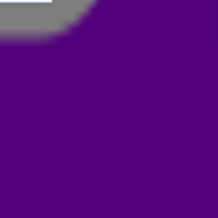
TOT RUST TE KOMEN... 😳