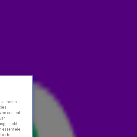
verzamelen
kies
 en content
 van
ng intrekt,
n essentiële
p ieder