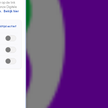
 op de link
onze Digitale
e.
Bekijk hier
Altijd actief