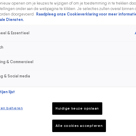
ieuw openen om je keuzes te wijzigen of om je toestemming in te trekken door
ellingen onder aan de webpagina te klikken. Je selecties zullen overal binnen 
orden doorgevoerd.
Raadpleeg onze Cookieverklaring voor meer informati
ale Diensten.
eel & Essentieel
ch
sing & Commercieel
ng & Social media
jen lijst
ren beheren
Huidige keuze opslaan
Alle cookies accepteren