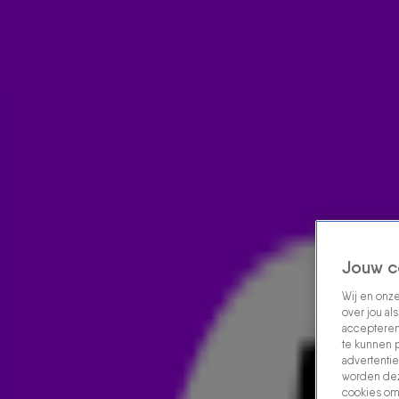
Home
Acties
Radio luisteren
538 dj's
Shows
Muziek
Evenementen
VOLG RADIO 538
Zoeken
Home
Radio Luisteren
538 Gemist
Acties
Alle zenders
Jouw c
Wij en onz
over jou al
accepteren
te kunnen 
advertentie
worden dez
cookies om 