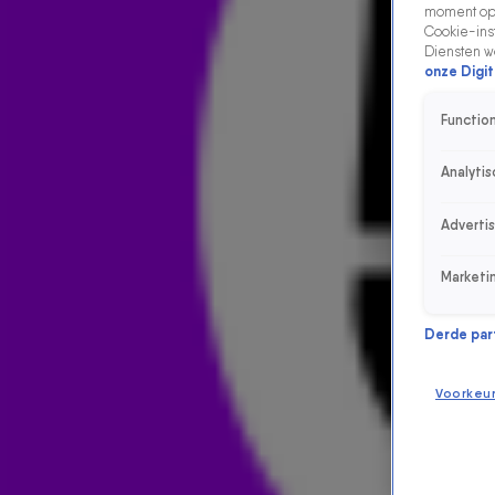
moment opn
Cookie-inst
Diensten w
onze Digit
Function
Analytis
Adverti
Marketi
Derde parti
Voorkeu