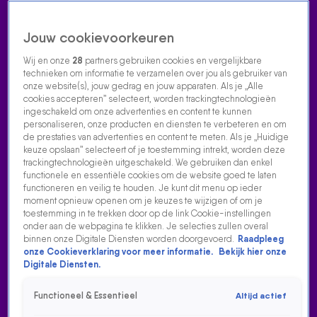
Jouw cookievoorkeuren
Wij en onze
28
partners gebruiken cookies en vergelijkbare
technieken om informatie te verzamelen over jou als gebruiker van
onze website(s), jouw gedrag en jouw apparaten. Als je „Alle
cookies accepteren” selecteert, worden trackingtechnologieën
Home
Acties
Radio luisteren
538 dj's
Shows
Muziek
Evenementen
ingeschakeld om onze advertenties en content te kunnen
VOLG RADIO 538
personaliseren, onze producten en diensten te verbeteren en om
de prestaties van advertenties en content te meten. Als je „Huidige
keuze opslaan” selecteert of je toestemming intrekt, worden deze
trackingtechnologieën uitgeschakeld. We gebruiken dan enkel
Zoeken
functionele en essentiële cookies om de website goed te laten
functioneren en veilig te houden. Je kunt dit menu op ieder
moment opnieuw openen om je keuzes te wijzigen of om je
toestemming in te trekken door op de link Cookie-instellingen
Home
Radio Luisteren
538 Gemist
Acties
Alle zenders
onder aan de webpagina te klikken. Je selecties zullen overal
binnen onze Digitale Diensten worden doorgevoerd.
Raadpleeg
onze Cookieverklaring voor meer informatie.
Bekijk hier onze
Digitale Diensten.
Functioneel & Essentieel
Altijd actief