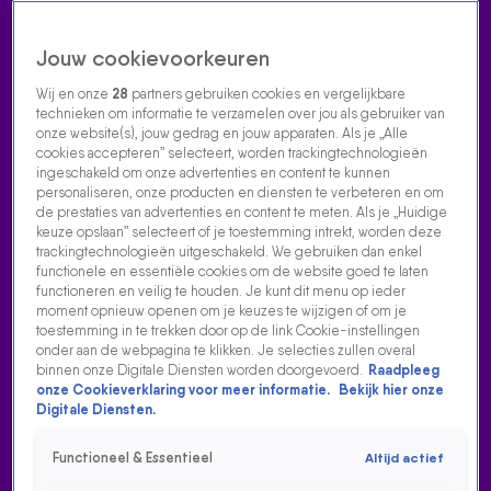
Jouw cookievoorkeuren
Wij en onze
28
partners gebruiken cookies en vergelijkbare
technieken om informatie te verzamelen over jou als gebruiker van
onze website(s), jouw gedrag en jouw apparaten. Als je „Alle
cookies accepteren” selecteert, worden trackingtechnologieën
Home
Acties
Radio luisteren
538 dj's
Shows
Muziek
Evenementen
ingeschakeld om onze advertenties en content te kunnen
VOLG RADIO 538
personaliseren, onze producten en diensten te verbeteren en om
de prestaties van advertenties en content te meten. Als je „Huidige
keuze opslaan” selecteert of je toestemming intrekt, worden deze
trackingtechnologieën uitgeschakeld. We gebruiken dan enkel
Zoeken
functionele en essentiële cookies om de website goed te laten
functioneren en veilig te houden. Je kunt dit menu op ieder
moment opnieuw openen om je keuzes te wijzigen of om je
toestemming in te trekken door op de link Cookie-instellingen
Home
Radio Luisteren
538 Gemist
Acties
Alle zenders
onder aan de webpagina te klikken. Je selecties zullen overal
binnen onze Digitale Diensten worden doorgevoerd.
Raadpleeg
onze Cookieverklaring voor meer informatie.
Bekijk hier onze
Digitale Diensten.
Functioneel & Essentieel
Altijd actief