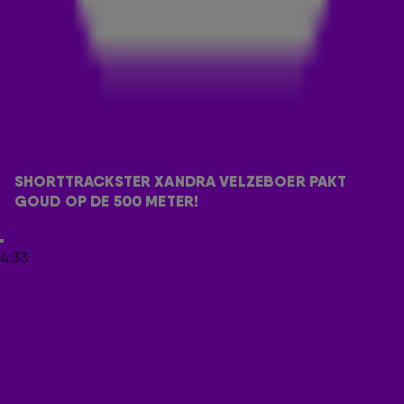
uit de wedstrijd en namen twee gouden medailles mee
voor Nederland!
OLYMPISCH GOUD EN WERELDRECORD
Vooral voor Xandra Velzeboer was het een avond om nóóit
meer te vergeten. Ze sleepte niet alleen een gouden
medaille binnen, maar verbrak ook nog het wereldrecord! In
De 538 Ochtendshow reageert ze op dat moment. Check
SHORTTRACKSTER XANDRA VELZEBOER PAKT 
haar reactie in de video hieronder.
GOUD OP DE 500 METER!
Door
Redactie Radio 538
4:33
LEES OOK
SJINKIE KNEGT DOET EEN VOORSPELLING OVER
DE SHORTTRACKFINALES IN MILAAN 🥇
PETER HEERSCHOP OVER DRAMA JOEP