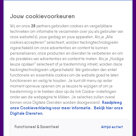
Jouw cookievoorkeuren
Wij en onze
28
partners gebruiken cookies en vergelijkbare
technieken om informatie te verzamelen over jou als gebruiker van
onze website(s), jouw gedrag en jouw apparaten. Als je „Alle
cookies accepteren” selecteert, worden trackingtechnologieën
Home
Acties
Radio luisteren
538 dj's
Shows
Muziek
Evenementen
ingeschakeld om onze advertenties en content te kunnen
VOLG RADIO 538
personaliseren, onze producten en diensten te verbeteren en om
de prestaties van advertenties en content te meten. Als je „Huidige
keuze opslaan” selecteert of je toestemming intrekt, worden deze
trackingtechnologieën uitgeschakeld. We gebruiken dan enkel
Zoeken
functionele en essentiële cookies om de website goed te laten
functioneren en veilig te houden. Je kunt dit menu op ieder
moment opnieuw openen om je keuzes te wijzigen of om je
toestemming in te trekken door op de link Cookie-instellingen
Home
Radio Luisteren
538 Gemist
Acties
Alle zenders
onder aan de webpagina te klikken. Je selecties zullen overal
binnen onze Digitale Diensten worden doorgevoerd.
Raadpleeg
onze Cookieverklaring voor meer informatie.
Bekijk hier onze
Digitale Diensten.
Functioneel & Essentieel
Altijd actief