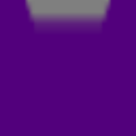
vanwege code oranje tijdelijk even níét thuis bezorgde.
Ook de Volendamse Vrijdag, waar
De 538 Ochtendshow
te gast was bij Jan Smit, blijft niet onbesproken.
VOLENDAMSE VRIJDAG
De 538 Ochtendshow kwam vanochtend live vanuit
Volendam, met optredens van onder anderen Jan Smit, Frans
Bauer en de 3JS. Bekijk
hier
de hoogtepunten van
Volendamse Vrijdag.
Door
Redactie Radio 538
LEES OOK
ROB SCHEEPERS FILEERT ZOON VAN NOORSE
KROONPRINSES IN DE WEEK IN ONELINERS
ROB SCHEEPERS KIJKT TERUG OP ZIJN