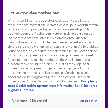
Jouw cookievoorkeuren
Wij en onze
28
partners gebruiken cookies en vergelijkbare
technieken om informatie te verzamelen over jou als gebruiker van
onze website(s), jouw gedrag en jouw apparaten. Als je „Alle
cookies accepteren” selecteert, worden trackingtechnologieën
Home
Acties
Radio luisteren
538 dj's
Shows
Muziek
Evenementen
ingeschakeld om onze advertenties en content te kunnen
VOLG RADIO 538
personaliseren, onze producten en diensten te verbeteren en om
de prestaties van advertenties en content te meten. Als je „Huidige
keuze opslaan” selecteert of je toestemming intrekt, worden deze
trackingtechnologieën uitgeschakeld. We gebruiken dan enkel
Zoeken
functionele en essentiële cookies om de website goed te laten
functioneren en veilig te houden. Je kunt dit menu op ieder
moment opnieuw openen om je keuzes te wijzigen of om je
toestemming in te trekken door op de link Cookie-instellingen
Home
Radio Luisteren
538 Gemist
Acties
Alle zenders
onder aan de webpagina te klikken. Je selecties zullen overal
binnen onze Digitale Diensten worden doorgevoerd.
Raadpleeg
onze Cookieverklaring voor meer informatie.
Bekijk hier onze
Digitale Diensten.
Functioneel & Essentieel
Altijd actief