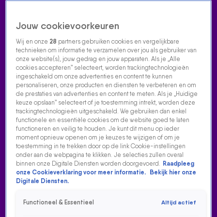
Jouw cookievoorkeuren
Wij en onze
28
partners gebruiken cookies en vergelijkbare
technieken om informatie te verzamelen over jou als gebruiker van
onze website(s), jouw gedrag en jouw apparaten. Als je „Alle
cookies accepteren” selecteert, worden trackingtechnologieën
Home
Acties
Radio luisteren
538 dj's
Shows
Muziek
Evenementen
ingeschakeld om onze advertenties en content te kunnen
VOLG RADIO 538
personaliseren, onze producten en diensten te verbeteren en om
de prestaties van advertenties en content te meten. Als je „Huidige
keuze opslaan” selecteert of je toestemming intrekt, worden deze
trackingtechnologieën uitgeschakeld. We gebruiken dan enkel
Zoeken
functionele en essentiële cookies om de website goed te laten
functioneren en veilig te houden. Je kunt dit menu op ieder
moment opnieuw openen om je keuzes te wijzigen of om je
toestemming in te trekken door op de link Cookie-instellingen
Home
Radio Luisteren
538 Gemist
Acties
Alle zenders
onder aan de webpagina te klikken. Je selecties zullen overal
binnen onze Digitale Diensten worden doorgevoerd.
Raadpleeg
onze Cookieverklaring voor meer informatie.
Bekijk hier onze
Digitale Diensten.
Functioneel & Essentieel
Altijd actief