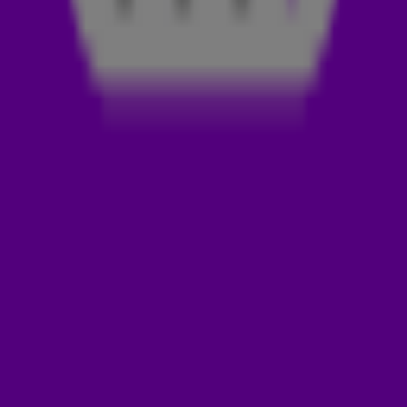
conciërge in De Verenigde Staten een vies kunstje uit,
waardoor dertien vrouwen goed ziek werden.
WEEK VAN DE LENTEKRIEBELS
Begin deze week ontstond er ophef over de Week van de
Lentekriebels op basisscholen. Rob Scheepers kan zich
voorstellen dat de burgemeester van Volendam er ook zo
naar kijkt. 'Over seks praat je niet met klasgenoten, dat doe
je met familie.'
DOWNLOAD DE 538-APP
Met de 538-app heb je je favoriete radiostation altijd bij
de hand. Luister en kijk live, app met de dj’s in de studio,
luister je favoriete shows terug of bekijk de leukste
fragmenten.
Download