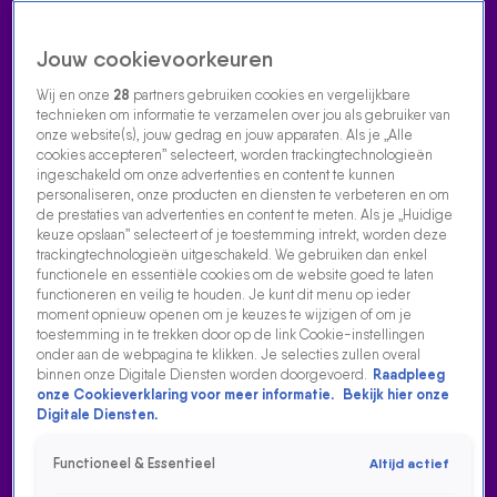
Jouw cookievoorkeuren
Wij en onze
28
partners gebruiken cookies en vergelijkbare
technieken om informatie te verzamelen over jou als gebruiker van
onze website(s), jouw gedrag en jouw apparaten. Als je „Alle
cookies accepteren” selecteert, worden trackingtechnologieën
Home
Acties
Radio luisteren
538 dj's
Shows
Muziek
Evenementen
ingeschakeld om onze advertenties en content te kunnen
VOLG RADIO 538
personaliseren, onze producten en diensten te verbeteren en om
de prestaties van advertenties en content te meten. Als je „Huidige
keuze opslaan” selecteert of je toestemming intrekt, worden deze
trackingtechnologieën uitgeschakeld. We gebruiken dan enkel
Zoeken
functionele en essentiële cookies om de website goed te laten
functioneren en veilig te houden. Je kunt dit menu op ieder
moment opnieuw openen om je keuzes te wijzigen of om je
toestemming in te trekken door op de link Cookie-instellingen
Home
Radio Luisteren
538 Gemist
Acties
Alle zenders
onder aan de webpagina te klikken. Je selecties zullen overal
binnen onze Digitale Diensten worden doorgevoerd.
Raadpleeg
onze Cookieverklaring voor meer informatie.
Bekijk hier onze
Digitale Diensten.
Functioneel & Essentieel
Altijd actief