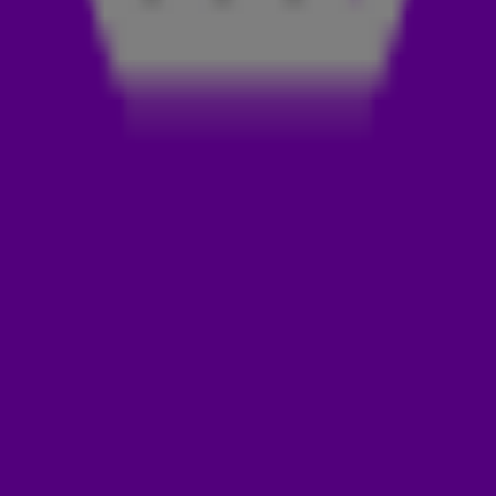
Oneliners. Deze week raakte Memphis Depay zijn paspoort
kwijt en kon daardoor pas later aanhaken bij het Nederlands
elftal. Scheepers verdenkt Wout Weghorst. Verder vloog een
vuilniswagen in de fik en opende Cristiano Ronaldo een
haarkliniek. Kortom: genoeg te bespreken weer!
PASPOORT
Voetballer Memphis Depay moest deze week later
aansluiten bij Oranje, omdat hij zijn paspoort kwijt was en
daardoor niet naar het Nederlands Elftal kon vliegen. Rob
Scheepers vermoedt dat één van zijn teamgenoten er
weleens iets mee te maken kan hebben. 'Wout Weghorst
wordt nu verhoord.'
LEES OOK
ROB SCHEEPERS OVER INTERNATIONALE DAG
VAN DE OUDEREN: 'JAMMER DAT JE MOEST
WERKEN, FLORENTIEN'