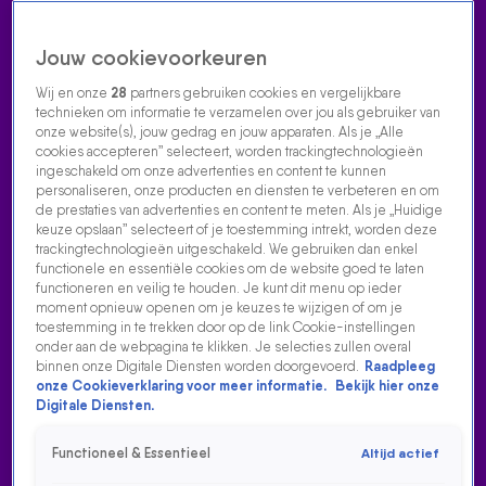
Jouw cookievoorkeuren
Wij en onze
28
partners gebruiken cookies en vergelijkbare
technieken om informatie te verzamelen over jou als gebruiker van
onze website(s), jouw gedrag en jouw apparaten. Als je „Alle
cookies accepteren” selecteert, worden trackingtechnologieën
Home
Acties
Radio luisteren
538 dj's
Shows
Muziek
Evenementen
ingeschakeld om onze advertenties en content te kunnen
VOLG RADIO 538
personaliseren, onze producten en diensten te verbeteren en om
de prestaties van advertenties en content te meten. Als je „Huidige
keuze opslaan” selecteert of je toestemming intrekt, worden deze
trackingtechnologieën uitgeschakeld. We gebruiken dan enkel
Zoeken
functionele en essentiële cookies om de website goed te laten
functioneren en veilig te houden. Je kunt dit menu op ieder
moment opnieuw openen om je keuzes te wijzigen of om je
toestemming in te trekken door op de link Cookie-instellingen
Home
Radio Luisteren
538 Gemist
Acties
Alle zenders
onder aan de webpagina te klikken. Je selecties zullen overal
binnen onze Digitale Diensten worden doorgevoerd.
Raadpleeg
onze Cookieverklaring voor meer informatie.
Bekijk hier onze
Digitale Diensten.
Functioneel & Essentieel
Altijd actief