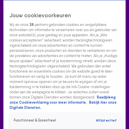
Jouw cookievoorkeuren
Wij en onze
28
partners gebruiken cookies en vergelijkbare
technieken om informatie te verzamelen over jou als gebruiker van
onze website(s), jouw gedrag en jouw apparaten. Als je „Alle
cookies accepteren” selecteert, worden trackingtechnologieën
Home
Acties
Radio luisteren
538 dj's
Shows
Muziek
Evenementen
ingeschakeld om onze advertenties en content te kunnen
VOLG RADIO 538
personaliseren, onze producten en diensten te verbeteren en om
de prestaties van advertenties en content te meten. Als je „Huidige
keuze opslaan” selecteert of je toestemming intrekt, worden deze
trackingtechnologieën uitgeschakeld. We gebruiken dan enkel
Zoeken
functionele en essentiële cookies om de website goed te laten
functioneren en veilig te houden. Je kunt dit menu op ieder
moment opnieuw openen om je keuzes te wijzigen of om je
toestemming in te trekken door op de link Cookie-instellingen
Home
Radio Luisteren
538 Gemist
Acties
Alle zenders
onder aan de webpagina te klikken. Je selecties zullen overal
binnen onze Digitale Diensten worden doorgevoerd.
Raadpleeg
onze Cookieverklaring voor meer informatie.
Bekijk hier onze
Digitale Diensten.
Functioneel & Essentieel
Altijd actief