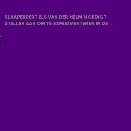
slaapneurowetenschapper Els van der Helm is dat helemaal
geen gek idee. Sterker nog: apart slapen kan zelfs positieve
effecten hebben op je seksleven. Ze vertelt er in De 538
SLAAPEXPERT ELS VAN DER HELM MOEDIGT 
Ochtendshow alles over.
STELLEN AAN OM TE EXPERIMENTEREN IN DE 
SLAAPKAMER! MAAR DAN WEL MET SLAPEN
5:26
Wil je naar Radio 538 luisteren? Zet dan de radio op 538
of klik op de knop hieronder!
ONTVANG ONZE NIEUWSBRIEF
Meld je aan voor de nieuwsbrief van Radio 538 en blijf op de
hoogte van het laatste 538-nieuws.
Aanmelden
Meld je aan voor onze wekelijkse nieuwsbrief met daarin het
laatste nieuws en aanbiedingen die wijzelf of in
samenwerking met onze partners organiseren. Je kunt je op
ieder moment afmelden. Zie voor meer informatie de
privacyverklaring
.
RADIO 538