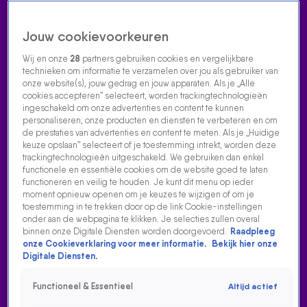
Jouw cookievoorkeuren
Wij en onze
28
partners gebruiken cookies en vergelijkbare
technieken om informatie te verzamelen over jou als gebruiker van
onze website(s), jouw gedrag en jouw apparaten. Als je „Alle
cookies accepteren” selecteert, worden trackingtechnologieën
Home
Acties
Radio luisteren
538 dj's
Shows
Muziek
Evenementen
ingeschakeld om onze advertenties en content te kunnen
VOLG RADIO 538
personaliseren, onze producten en diensten te verbeteren en om
de prestaties van advertenties en content te meten. Als je „Huidige
keuze opslaan” selecteert of je toestemming intrekt, worden deze
trackingtechnologieën uitgeschakeld. We gebruiken dan enkel
Zoeken
functionele en essentiële cookies om de website goed te laten
functioneren en veilig te houden. Je kunt dit menu op ieder
moment opnieuw openen om je keuzes te wijzigen of om je
toestemming in te trekken door op de link Cookie-instellingen
Home
Radio Luisteren
538 Gemist
Acties
Alle zenders
onder aan de webpagina te klikken. Je selecties zullen overal
binnen onze Digitale Diensten worden doorgevoerd.
Raadpleeg
onze Cookieverklaring voor meer informatie.
Bekijk hier onze
Digitale Diensten.
Functioneel & Essentieel
Altijd actief