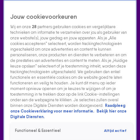
Jouw cookievoorkeuren
Wij en onze
28
partners gebruiken cookies en vergelijkbare
technieken om informatie te verzamelen over jou als gebruiker van
onze website(s), jouw gedrag en jouw apparaten. Als je „Alle
cookies accepteren” selecteert, worden trackingtechnologieën
Home
Acties
Radio luisteren
538 dj's
Shows
Muziek
Evenementen
ingeschakeld om onze advertenties en content te kunnen
VOLG RADIO 538
personaliseren, onze producten en diensten te verbeteren en om
de prestaties van advertenties en content te meten. Als je „Huidige
keuze opslaan” selecteert of je toestemming intrekt, worden deze
trackingtechnologieën uitgeschakeld. We gebruiken dan enkel
Zoeken
functionele en essentiële cookies om de website goed te laten
functioneren en veilig te houden. Je kunt dit menu op ieder
moment opnieuw openen om je keuzes te wijzigen of om je
toestemming in te trekken door op de link Cookie-instellingen
Home
Radio Luisteren
538 Gemist
Acties
Alle zenders
onder aan de webpagina te klikken. Je selecties zullen overal
binnen onze Digitale Diensten worden doorgevoerd.
Raadpleeg
onze Cookieverklaring voor meer informatie.
Bekijk hier onze
Digitale Diensten.
Functioneel & Essentieel
Altijd actief