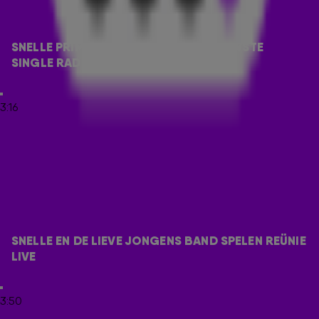
van de beste Nederlandse artiesten. Één artiest die daar
zeker bijhoort is Snelle. Hij kwam langs bij Tim, Rick en Niels
om zijn nieuwe single Radio te primeuren én om één van zijn
SNELLE PRIMEURT EN SPEELT ZIJN NIEUWSTE 
eerste 538 TOP 50-hits, Reünie, live te spelen.
SINGLE RADIO LIVE!
RADIO
3:16
'Hoe word je wakker op de dag van een primeur?' vraagt
538-dj Tim Klijn voordat Snelle gaat spelen. 'Het verschilt een
beetje per liedje, maar dit is wel een liedje dat ik belangrijk
vind', antwoordt Snelle. 'Ik ben een beetje gespannen, maar
ik vind het ook echt wel heel leuk.' Het liedje lag al een tijdje
op de plank te wachten op het perfecte moment om het uit
te brengen. 'Ik vind het zelf gewoon een heel leuk liedje. Het
gevoel klopt.' Check de primeur en het live-optreden van
SNELLE EN DE LIEVE JONGENS BAND SPELEN REÜNIE 
Radio hieronder!
LIVE
REÜNIE
3:50
Naast zijn nieuwe single, speelde Snelle ook nog een van zijn