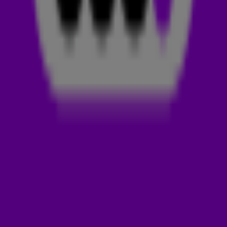
aanloop naar het evenement met andere actiestarters in
totaal 538 kilometer lopen. Alles om zoveel mogelijk geld
in te zamelen voor het Prinses Máxima Centrum. Jeroen
legt het zelf uit in de video hierboven. ☝️
STEUN SPONSORLOPER JEROEN
Wil je de actie van Jeroen steunen? Klik dan
hier
om te
doneren op zijn actiepagina.
DERDE EDITIE VAN DE 538 OCHTENDRUN
Dit jaar staat De 538 Ochtendrun in het teken van de 16-
jarige Emelie. Op haar twaalfde kreeg zij te horen dat ze een
hersentumor had. Sindsdien is ze onder behandeling in het
Prinses Máxima Centrum. Zij weet dus als geen ander hoe het
is om op zo’n jonge leeftijd ziek te worden en hoe het is om
te leven met de blijvende effecten van kinderkanker. Toch
gaat het normale leven door: ze zit in het examenjaar havo en