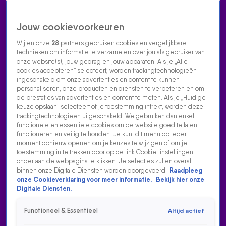
Jouw cookievoorkeuren
Wij en onze
28
partners gebruiken cookies en vergelijkbare
technieken om informatie te verzamelen over jou als gebruiker van
onze website(s), jouw gedrag en jouw apparaten. Als je „Alle
cookies accepteren” selecteert, worden trackingtechnologieën
Home
Acties
Radio luisteren
538 dj's
Shows
Muziek
Evenementen
ingeschakeld om onze advertenties en content te kunnen
VOLG RADIO 538
personaliseren, onze producten en diensten te verbeteren en om
de prestaties van advertenties en content te meten. Als je „Huidige
keuze opslaan” selecteert of je toestemming intrekt, worden deze
trackingtechnologieën uitgeschakeld. We gebruiken dan enkel
Zoeken
functionele en essentiële cookies om de website goed te laten
functioneren en veilig te houden. Je kunt dit menu op ieder
moment opnieuw openen om je keuzes te wijzigen of om je
toestemming in te trekken door op de link Cookie-instellingen
Home
Radio Luisteren
538 Gemist
Acties
Alle zenders
onder aan de webpagina te klikken. Je selecties zullen overal
binnen onze Digitale Diensten worden doorgevoerd.
Raadpleeg
onze Cookieverklaring voor meer informatie.
Bekijk hier onze
Digitale Diensten.
Functioneel & Essentieel
Altijd actief