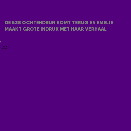
laat zich niet tegenhouden door haar visuele beperking: 'Ik
heb leren lopen met een stok, braille leren lezen en leren
werken met mijn telefoon en laptop met een
spraakprogramma,' zegt ze bij de aankondiging van De 538
DE 538 OCHTENDRUN KOMT TERUG EN EMELIE 
Ochtendrun.
MAAKT GROTE INDRUK MET HAAR VERHAAL
Door
Redactie Radio 538
12:31
LEES OOK
DIT IS ER GEDAAN MET DE OPBRENGST VAN DE
538 OCHTENDRUN 2025
DE 538 OCHTENDRUN 2026 IS UITVERKOCHT! 🏃‍♂️
16-JARIGE EMELIE WEET ALS GEEN ANDER HOE
BELANGRIJK 538 OCHTENDRUN IS 🧡🏃‍♂️
ONTVANG ONZE NIEUWSBRIEF