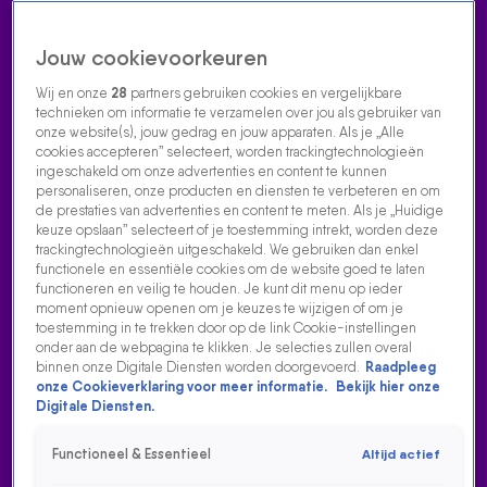
Jouw cookievoorkeuren
Wij en onze
28
partners gebruiken cookies en vergelijkbare
technieken om informatie te verzamelen over jou als gebruiker van
onze website(s), jouw gedrag en jouw apparaten. Als je „Alle
cookies accepteren” selecteert, worden trackingtechnologieën
Home
Acties
Radio luisteren
538 dj's
Shows
Muziek
Evenementen
ingeschakeld om onze advertenties en content te kunnen
VOLG RADIO 538
personaliseren, onze producten en diensten te verbeteren en om
de prestaties van advertenties en content te meten. Als je „Huidige
keuze opslaan” selecteert of je toestemming intrekt, worden deze
trackingtechnologieën uitgeschakeld. We gebruiken dan enkel
Zoeken
functionele en essentiële cookies om de website goed te laten
functioneren en veilig te houden. Je kunt dit menu op ieder
moment opnieuw openen om je keuzes te wijzigen of om je
toestemming in te trekken door op de link Cookie-instellingen
Home
Radio Luisteren
538 Gemist
Acties
Alle zenders
onder aan de webpagina te klikken. Je selecties zullen overal
binnen onze Digitale Diensten worden doorgevoerd.
Raadpleeg
onze Cookieverklaring voor meer informatie.
Bekijk hier onze
Digitale Diensten.
Functioneel & Essentieel
Altijd actief