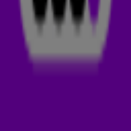
van Veen. Zijn documentaire Sponsorloper is vanaf nu te zien
en
De 538 Ochtendshow
sprak hem over deze
indrukwekkende film. Het gesprek check je in de video
hierboven.
SPONSORLOPER
Jeroen verloor
zijn zoontje Kasper aan de vreselijke ziekte
kanker en besloot zich in te zetten voor het Prinses Máxima
Centrum door élke dag hard te lopen. De 538 Ochtendshow
hielp hem ook nog een handje bij zijn actie en haalde samen
met heel veel luisteraars € 884.890,- op tijdens
De 538
Ochtendrun
. Toen hij voor de eerste keer werd benaderd
twijfelde Jeroen nog wel of hij deze documentaire moest
gaan maken. Hij was nog nooit ergens op beeld geweest en
had zelfs geen Instagram.
Toch ging hij overstag: 'Als ik er
écht voor wil gaan, dan is deze documentaire wel heel erg
mooi.' De documentaire 'Sponsorloper' is vanaf nu te
bekijken bij Amazon Prime Video.