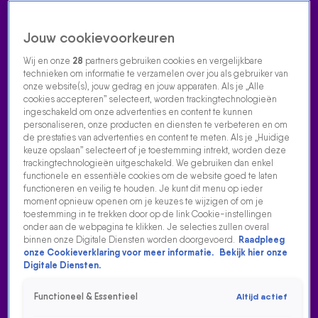
Jouw cookievoorkeuren
Wij en onze
28
partners gebruiken cookies en vergelijkbare
technieken om informatie te verzamelen over jou als gebruiker van
onze website(s), jouw gedrag en jouw apparaten. Als je „Alle
cookies accepteren” selecteert, worden trackingtechnologieën
Home
Acties
Radio luisteren
538 dj's
Shows
Muziek
Evenementen
ingeschakeld om onze advertenties en content te kunnen
VOLG RADIO 538
personaliseren, onze producten en diensten te verbeteren en om
de prestaties van advertenties en content te meten. Als je „Huidige
keuze opslaan” selecteert of je toestemming intrekt, worden deze
trackingtechnologieën uitgeschakeld. We gebruiken dan enkel
Zoeken
functionele en essentiële cookies om de website goed te laten
functioneren en veilig te houden. Je kunt dit menu op ieder
moment opnieuw openen om je keuzes te wijzigen of om je
toestemming in te trekken door op de link Cookie-instellingen
Home
Radio Luisteren
538 Gemist
Acties
Alle zenders
onder aan de webpagina te klikken. Je selecties zullen overal
binnen onze Digitale Diensten worden doorgevoerd.
Raadpleeg
onze Cookieverklaring voor meer informatie.
Bekijk hier onze
Digitale Diensten.
Functioneel & Essentieel
Altijd actief