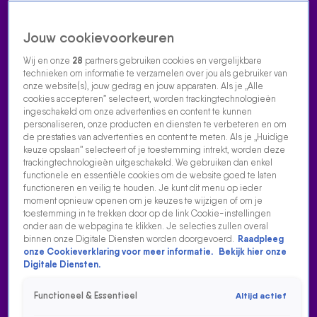
Jouw cookievoorkeuren
Wij en onze
28
partners gebruiken cookies en vergelijkbare
technieken om informatie te verzamelen over jou als gebruiker van
onze website(s), jouw gedrag en jouw apparaten. Als je „Alle
cookies accepteren” selecteert, worden trackingtechnologieën
Home
Acties
Radio luisteren
538 dj's
Shows
Muziek
Evenementen
ingeschakeld om onze advertenties en content te kunnen
VOLG RADIO 538
personaliseren, onze producten en diensten te verbeteren en om
de prestaties van advertenties en content te meten. Als je „Huidige
keuze opslaan” selecteert of je toestemming intrekt, worden deze
trackingtechnologieën uitgeschakeld. We gebruiken dan enkel
Zoeken
functionele en essentiële cookies om de website goed te laten
functioneren en veilig te houden. Je kunt dit menu op ieder
moment opnieuw openen om je keuzes te wijzigen of om je
toestemming in te trekken door op de link Cookie-instellingen
Home
Radio Luisteren
538 Gemist
Acties
Alle zenders
onder aan de webpagina te klikken. Je selecties zullen overal
binnen onze Digitale Diensten worden doorgevoerd.
Raadpleeg
onze Cookieverklaring voor meer informatie.
Bekijk hier onze
Digitale Diensten.
Functioneel & Essentieel
Altijd actief