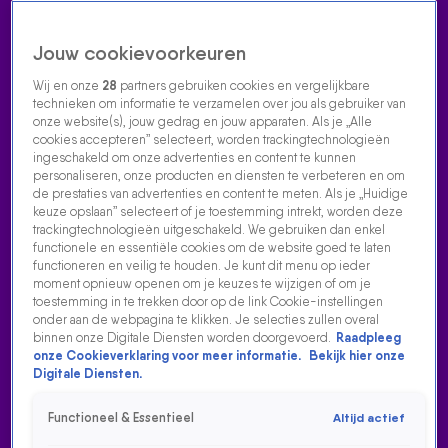
Jouw cookievoorkeuren
Wij en onze
28
partners gebruiken cookies en vergelijkbare
technieken om informatie te verzamelen over jou als gebruiker van
onze website(s), jouw gedrag en jouw apparaten. Als je „Alle
cookies accepteren” selecteert, worden trackingtechnologieën
Home
Acties
Radio luisteren
538 dj's
Shows
Muziek
Evenementen
ingeschakeld om onze advertenties en content te kunnen
VOLG RADIO 538
personaliseren, onze producten en diensten te verbeteren en om
de prestaties van advertenties en content te meten. Als je „Huidige
keuze opslaan” selecteert of je toestemming intrekt, worden deze
trackingtechnologieën uitgeschakeld. We gebruiken dan enkel
Zoeken
functionele en essentiële cookies om de website goed te laten
functioneren en veilig te houden. Je kunt dit menu op ieder
moment opnieuw openen om je keuzes te wijzigen of om je
toestemming in te trekken door op de link Cookie-instellingen
Home
Radio Luisteren
538 Gemist
Acties
Alle zenders
onder aan de webpagina te klikken. Je selecties zullen overal
binnen onze Digitale Diensten worden doorgevoerd.
Raadpleeg
onze Cookieverklaring voor meer informatie.
Bekijk hier onze
Digitale Diensten.
Functioneel & Essentieel
Altijd actief