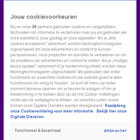
Jouw cookievoorkeuren
Wij en onze
28
partners gebruiken cookies en vergelijkbare
technieken om informatie te verzamelen over jou als gebruiker van
onze website(s), jouw gedrag en jouw apparaten. Als je „Alle
cookies accepteren” selecteert, worden trackingtechnologieën
Home
Acties
Radio luisteren
538 dj's
Shows
Muziek
Evenementen
ingeschakeld om onze advertenties en content te kunnen
VOLG RADIO 538
personaliseren, onze producten en diensten te verbeteren en om
de prestaties van advertenties en content te meten. Als je „Huidige
keuze opslaan” selecteert of je toestemming intrekt, worden deze
trackingtechnologieën uitgeschakeld. We gebruiken dan enkel
Zoeken
functionele en essentiële cookies om de website goed te laten
functioneren en veilig te houden. Je kunt dit menu op ieder
moment opnieuw openen om je keuzes te wijzigen of om je
toestemming in te trekken door op de link Cookie-instellingen
Home
Radio Luisteren
538 Gemist
Acties
Alle zenders
onder aan de webpagina te klikken. Je selecties zullen overal
binnen onze Digitale Diensten worden doorgevoerd.
Raadpleeg
onze Cookieverklaring voor meer informatie.
Bekijk hier onze
Digitale Diensten.
Functioneel & Essentieel
Altijd actief