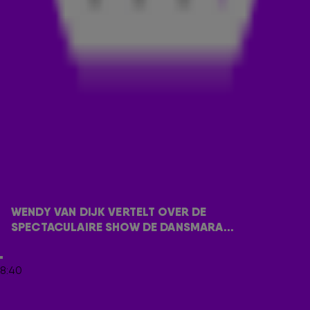
presenteert Wendy samen met Jan Versteegh een groot
deel van De Dansmarathon op SBS6.
De Dansmarathon is een 50 (!) uur durende show waarin 100
koppels gaan dansen voor het goede doel. Het koppel dat
het langst op de dansvloer weet te blijven staan, wordt de
grote winnaar van een geldprijs van €200.000,-.
Wendy vertelt in de
538 Ochtendshow met Frank Dane
over
hoe De Dansmarathon eruit gaat zien en wat haar rol in de
show wordt, maar ook vertelt ze over hoe realistisch het
bijvoorbeeld is om 50 uur achter elkaar te dansen en wat zij
zelf als oud danseres van de show vindt.
WENDY VAN DIJK VERTELT OVER DE 
Bekijk het gesprek met Wendy in de video hieronder terug.
SPECTACULAIRE SHOW DE DANSMARA...
DOE OOK MEE!
8:40
Ook 538 gaat een koppel sponsoren en daarom gaat 538-dj
Wietze de Jager op zoek naar een danskoppel. Durf jij