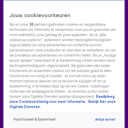
Jouw cookievoorkeuren
Wij en onze
28
partners gebruiken cookies en vergelijkbare
technieken om informatie te verzamelen over jou als gebruiker van
onze website(s), jouw gedrag en jouw apparaten. Als je „Alle
cookies accepteren” selecteert, worden trackingtechnologieën
Home
Acties
Radio luisteren
538 dj's
Shows
Muziek
Evenementen
ingeschakeld om onze advertenties en content te kunnen
VOLG RADIO 538
personaliseren, onze producten en diensten te verbeteren en om
de prestaties van advertenties en content te meten. Als je „Huidige
keuze opslaan” selecteert of je toestemming intrekt, worden deze
trackingtechnologieën uitgeschakeld. We gebruiken dan enkel
Zoeken
functionele en essentiële cookies om de website goed te laten
functioneren en veilig te houden. Je kunt dit menu op ieder
moment opnieuw openen om je keuzes te wijzigen of om je
toestemming in te trekken door op de link Cookie-instellingen
Home
Radio Luisteren
538 Gemist
Acties
Alle zenders
onder aan de webpagina te klikken. Je selecties zullen overal
binnen onze Digitale Diensten worden doorgevoerd.
Raadpleeg
onze Cookieverklaring voor meer informatie.
Bekijk hier onze
Digitale Diensten.
Functioneel & Essentieel
Altijd actief