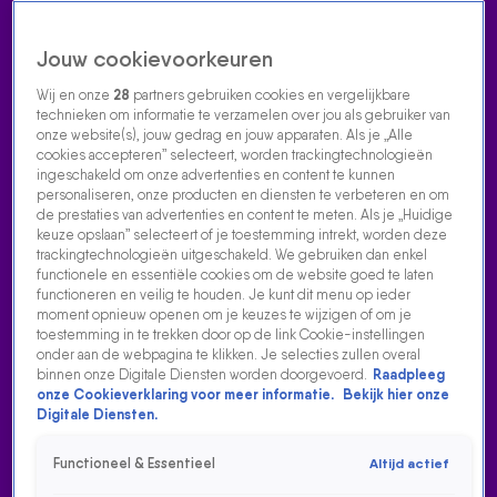
Jouw cookievoorkeuren
Wij en onze
28
partners gebruiken cookies en vergelijkbare
technieken om informatie te verzamelen over jou als gebruiker van
onze website(s), jouw gedrag en jouw apparaten. Als je „Alle
cookies accepteren” selecteert, worden trackingtechnologieën
Home
Acties
Radio luisteren
538 dj's
Shows
Muziek
Evenementen
ingeschakeld om onze advertenties en content te kunnen
VOLG RADIO 538
personaliseren, onze producten en diensten te verbeteren en om
de prestaties van advertenties en content te meten. Als je „Huidige
keuze opslaan” selecteert of je toestemming intrekt, worden deze
trackingtechnologieën uitgeschakeld. We gebruiken dan enkel
Zoeken
functionele en essentiële cookies om de website goed te laten
functioneren en veilig te houden. Je kunt dit menu op ieder
moment opnieuw openen om je keuzes te wijzigen of om je
toestemming in te trekken door op de link Cookie-instellingen
Home
Radio Luisteren
538 Gemist
Acties
Alle zenders
onder aan de webpagina te klikken. Je selecties zullen overal
binnen onze Digitale Diensten worden doorgevoerd.
Raadpleeg
onze Cookieverklaring voor meer informatie.
Bekijk hier onze
Digitale Diensten.
Functioneel & Essentieel
Altijd actief