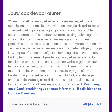
Jouw cookievoorkeuren
Wij en onze
28
partners gebruiken cookies en vergelijkbare
technieken om informatie te verzamelen over jou als gebruiker van
onze website(s), jouw gedrag en jouw apparaten. Als je „Alle
cookies accepteren” selecteert, worden trackingtechnologieën
Home
Acties
Radio luisteren
538 dj's
Shows
Muziek
Evenementen
ingeschakeld om onze advertenties en content te kunnen
VOLG RADIO 538
personaliseren, onze producten en diensten te verbeteren en om
de prestaties van advertenties en content te meten. Als je „Huidige
keuze opslaan” selecteert of je toestemming intrekt, worden deze
trackingtechnologieën uitgeschakeld. We gebruiken dan enkel
Zoeken
functionele en essentiële cookies om de website goed te laten
functioneren en veilig te houden. Je kunt dit menu op ieder
moment opnieuw openen om je keuzes te wijzigen of om je
toestemming in te trekken door op de link Cookie-instellingen
Home
Radio Luisteren
538 Gemist
Acties
Alle zenders
onder aan de webpagina te klikken. Je selecties zullen overal
binnen onze Digitale Diensten worden doorgevoerd.
Raadpleeg
onze Cookieverklaring voor meer informatie.
Bekijk hier onze
Digitale Diensten.
Functioneel & Essentieel
Altijd actief