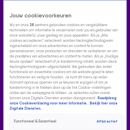
Jouw cookievoorkeuren
Wij en onze
28
partners gebruiken cookies en vergelijkbare
technieken om informatie te verzamelen over jou als gebruiker van
onze website(s), jouw gedrag en jouw apparaten. Als je „Alle
cookies accepteren” selecteert, worden trackingtechnologieën
Home
Acties
Radio luisteren
538 dj's
Shows
Muziek
Evenementen
ingeschakeld om onze advertenties en content te kunnen
VOLG RADIO 538
personaliseren, onze producten en diensten te verbeteren en om
de prestaties van advertenties en content te meten. Als je „Huidige
keuze opslaan” selecteert of je toestemming intrekt, worden deze
trackingtechnologieën uitgeschakeld. We gebruiken dan enkel
Zoeken
functionele en essentiële cookies om de website goed te laten
functioneren en veilig te houden. Je kunt dit menu op ieder
moment opnieuw openen om je keuzes te wijzigen of om je
toestemming in te trekken door op de link Cookie-instellingen
Home
Radio Luisteren
538 Gemist
Acties
Alle zenders
onder aan de webpagina te klikken. Je selecties zullen overal
binnen onze Digitale Diensten worden doorgevoerd.
Raadpleeg
onze Cookieverklaring voor meer informatie.
Bekijk hier onze
Digitale Diensten.
Functioneel & Essentieel
Altijd actief