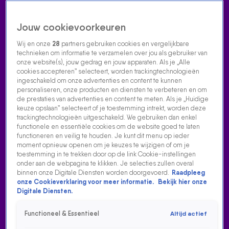
Jouw cookievoorkeuren
Wij en onze
28
partners gebruiken cookies en vergelijkbare
technieken om informatie te verzamelen over jou als gebruiker van
onze website(s), jouw gedrag en jouw apparaten. Als je „Alle
cookies accepteren” selecteert, worden trackingtechnologieën
Home
Acties
Radio luisteren
538 dj's
Shows
Muziek
Evenementen
ingeschakeld om onze advertenties en content te kunnen
VOLG RADIO 538
personaliseren, onze producten en diensten te verbeteren en om
de prestaties van advertenties en content te meten. Als je „Huidige
keuze opslaan” selecteert of je toestemming intrekt, worden deze
trackingtechnologieën uitgeschakeld. We gebruiken dan enkel
Zoeken
functionele en essentiële cookies om de website goed te laten
functioneren en veilig te houden. Je kunt dit menu op ieder
moment opnieuw openen om je keuzes te wijzigen of om je
toestemming in te trekken door op de link Cookie-instellingen
Home
Radio Luisteren
538 Gemist
Acties
Alle zenders
onder aan de webpagina te klikken. Je selecties zullen overal
binnen onze Digitale Diensten worden doorgevoerd.
Raadpleeg
onze Cookieverklaring voor meer informatie.
Bekijk hier onze
Digitale Diensten.
Functioneel & Essentieel
Altijd actief