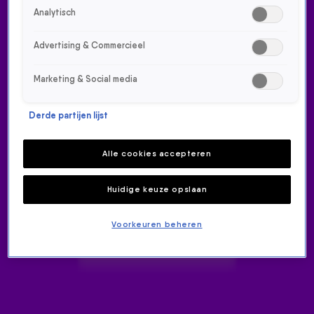
538-LUISTERAARS DELEN HUN GROOTSTE FRUSTRATIES OP WHATSAPP
Analytisch
17 juli 2020, 15:18
SEKS IN DE TENT OP DE CAMPING? KLAAS HEEFT DÉ OPLOSSING OM NIET OP TE
Advertising & Commercieel
VALLEN!
13 juli 2020, 17:00
Marketing & Social media
DE GRAPPIGSTE FRAGMENTEN VAN AFGELOPEN WEEK
11 juli 2020, 23:04
Derde partijen lijst
'IS DIT LIVE?!' DAVINA MICHELLE ZINGT HAAR GLOEDNIEUWE SINGLE MY OWN
WORLD
9 juli 2020, 10:26
Alle cookies accepteren
DE HOOGTEPUNTEN VAN GERARD JOLING BIJ DE 538 OCHTENDSHOW!
8 juli 2020, 11:03
Huidige keuze opslaan
GEËMOTIONEERDE RENÉ KARST KRIJGT GOUDEN PLAAT!
3 juli 2020, 08:54
Voorkeuren beheren
DIT ZIJN DE 10 MOOISTE AANKONDIGINGEN VAN KLAAS
2 juli 2020, 18:02
BAS NIJHUIS OVER VI-REL: 'JOHAN ZEGT GEWOON WAT HIJ DENKT'
28 juni 2020, 12:19
DIT ZIJN DE HOOGTEPUNTEN VAN WESLEY SNEIJDER BIJ DE 538 OCHTENDSHOW!