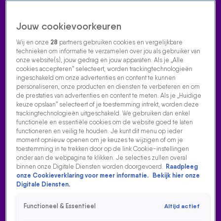
Jouw cookievoorkeuren
Wij en onze
28
partners gebruiken cookies en vergelijkbare
technieken om informatie te verzamelen over jou als gebruiker van
onze website(s), jouw gedrag en jouw apparaten. Als je „Alle
cookies accepteren” selecteert, worden trackingtechnologieën
Home
Acties
Radio luisteren
538 dj's
Shows
Muziek
Evenementen
ingeschakeld om onze advertenties en content te kunnen
VOLG RADIO 538
personaliseren, onze producten en diensten te verbeteren en om
de prestaties van advertenties en content te meten. Als je „Huidige
keuze opslaan” selecteert of je toestemming intrekt, worden deze
trackingtechnologieën uitgeschakeld. We gebruiken dan enkel
Zoeken
functionele en essentiële cookies om de website goed te laten
functioneren en veilig te houden. Je kunt dit menu op ieder
moment opnieuw openen om je keuzes te wijzigen of om je
toestemming in te trekken door op de link Cookie-instellingen
Home
Radio Luisteren
538 Gemist
Acties
Alle zenders
onder aan de webpagina te klikken. Je selecties zullen overal
ALLE 538 GEMIST ARTIKELEN
binnen onze Digitale Diensten worden doorgevoerd.
Raadpleeg
HEB JIJ DE 'BEKENDSTE' SIDEKICK VAN NEDERLAND AL GESPOT? 😅
onze Cookieverklaring voor meer informatie.
Bekijk hier onze
Digitale Diensten.
22 juli 2020, 14:49
YUKI VERKLAPT NIEUWE SAMENWERKING KRIS KROSS AMSTERDAM
Functioneel & Essentieel
Altijd actief
19 juli 2020, 13:09