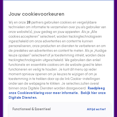
Jouw cookievoorkeuren
Wij en onze
28
partners gebruiken cookies en vergelijkbare
technieken om informatie te verzamelen over jou als gebruiker van
onze website(s), jouw gedrag en jouw apparaten. Als je „Alle
cookies accepteren” selecteert, worden trackingtechnologieën
Home
Acties
Radio luisteren
538 dj's
Shows
Muziek
Evenementen
ingeschakeld om onze advertenties en content te kunnen
VOLG RADIO 538
personaliseren, onze producten en diensten te verbeteren en om
de prestaties van advertenties en content te meten. Als je „Huidige
keuze opslaan” selecteert of je toestemming intrekt, worden deze
trackingtechnologieën uitgeschakeld. We gebruiken dan enkel
Zoeken
functionele en essentiële cookies om de website goed te laten
functioneren en veilig te houden. Je kunt dit menu op ieder
moment opnieuw openen om je keuzes te wijzigen of om je
toestemming in te trekken door op de link Cookie-instellingen
Home
Radio Luisteren
538 Gemist
Acties
Alle zenders
onder aan de webpagina te klikken. Je selecties zullen overal
binnen onze Digitale Diensten worden doorgevoerd.
Raadpleeg
1 APRIL VERSIE 2
onze Cookieverklaring voor meer informatie.
Bekijk hier onze
Digitale Diensten.
16 aug 2021, 17:52
Functioneel & Essentieel
Altijd actief