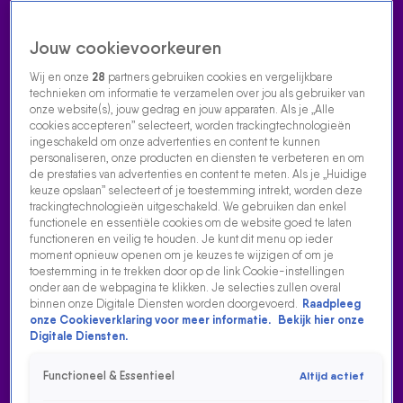
Jouw cookievoorkeuren
Wij en onze
28
partners gebruiken cookies en vergelijkbare
technieken om informatie te verzamelen over jou als gebruiker van
onze website(s), jouw gedrag en jouw apparaten. Als je „Alle
cookies accepteren” selecteert, worden trackingtechnologieën
Home
Acties
Radio luisteren
538 dj's
Shows
Muziek
Evenementen
ingeschakeld om onze advertenties en content te kunnen
VOLG RADIO 538
personaliseren, onze producten en diensten te verbeteren en om
de prestaties van advertenties en content te meten. Als je „Huidige
keuze opslaan” selecteert of je toestemming intrekt, worden deze
trackingtechnologieën uitgeschakeld. We gebruiken dan enkel
Zoeken
functionele en essentiële cookies om de website goed te laten
functioneren en veilig te houden. Je kunt dit menu op ieder
moment opnieuw openen om je keuzes te wijzigen of om je
toestemming in te trekken door op de link Cookie-instellingen
Home
Radio Luisteren
538 Gemist
Acties
Alle zenders
onder aan de webpagina te klikken. Je selecties zullen overal
binnen onze Digitale Diensten worden doorgevoerd.
Raadpleeg
2021 25 02 - 538 OCHTENDSHOW - GIEL -
onze Cookieverklaring voor meer informatie.
Bekijk hier onze
HORIZONTAAL
Digitale Diensten.
25 feb 2021, 10:22
Functioneel & Essentieel
Altijd actief
2021 25 02 - 538 OCHTENDSHOW - GIEL - HORIZONTAAL