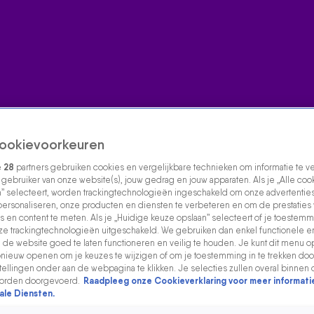
ookievoorkeuren
e
28
partners gebruiken cookies en vergelijkbare technieken om informatie te 
s gebruiker van onze website(s), jouw gedrag en jouw apparaten. Als je „Alle coo
” selecteert, worden trackingtechnologieën ingeschakeld om onze advertenties
personaliseren, onze producten en diensten te verbeteren en om de prestaties
s en content te meten. Als je „Huidige keuze opslaan” selecteert of je toestemmi
e trackingtechnologieën uitgeschakeld. We gebruiken dan enkel functionele e
de website goed te laten functioneren en veilig te houden. Je kunt dit menu o
ieuw openen om je keuzes te wijzigen of om je toestemming in te trekken door
ellingen onder aan de webpagina te klikken. Je selecties zullen overal binnen 
orden doorgevoerd.
Raadpleeg onze Cookieverklaring voor meer informati
ale Diensten.