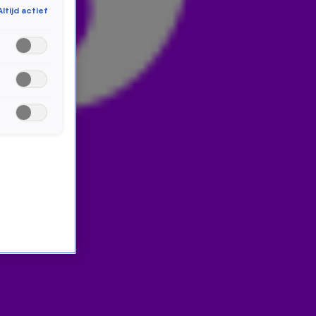
Altijd actief
kampioen en doet ook dit jaar weer mee. Vorig jaar won
hij met zijn Koekoek, dit jaar doet hij mee met de
Turkse tortel. Natuurlijk geeft hij ons even een
voorproefje van hoe dat moet klinken.