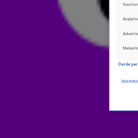
Function
Analytis
Adverti
Marketi
Derde parti
Voorkeu