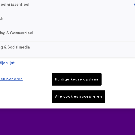
eel & Essentieel
ch
sing & Commercieel
ng & Social media
jen lijst
ren beheren
Huidige keuze opslaan
Alle cookies accepteren