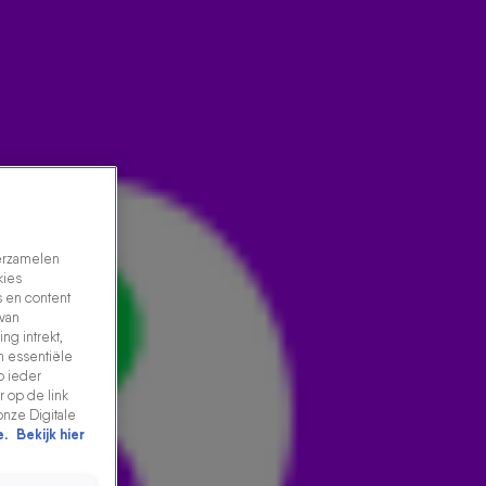
verzamelen
kies
 en content
 van
ng intrekt,
AD IS REGEREND NEDERLANDS KAMPIOEN
n essentiële
p ieder
VOGELFLUITEN EN DOET OOK DIT NK WEER MEE
 op de link
4 juni 2026, 07:59
onze Digitale
e.
Bekijk hier
Vanavond vindt het jaarlijkse NK vogelfluiten plaats in
Utrecht. Ad van Seggelen is regerend Nederlands