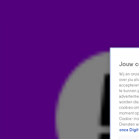
Home
Acties
Radio luisteren
538 dj's
Shows
Muziek
Evenementen
VOLG RADIO 538
Jouw c
Wij en onz
Zoeken
over jou al
Home
Radio Luisteren
538 Gemist
Acties
Alle zenders
accepteren
te kunnen 
advertentie
worden dez
cookies om 
moment opn
Cookie-inst
Diensten w
onze Digit