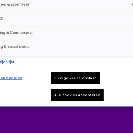
eel & Essentieel
ch
sing & Commercieel
ng & Social media
jen lijst
ren beheren
Huidige keuze opslaan
Alle cookies accepteren