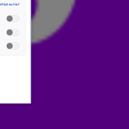
Altijd actief
column ‘Even bellen met Peter’ begint hij met
complimenten naar de selectie, maar kan hij het niet
laten om ook de mindere momenten in het seizoen te
benoemen. Check snel de video!