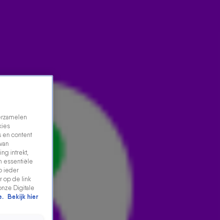
verzamelen
kies
 en content
 van
ng intrekt,
AJAX-FAN PETER HEERSCHOP KAN NIET OBJECTIEF
n essentiële
p ieder
BLIJVEN OVER WINST PSV
 op de link
19 mei 2025, 11:26
onze Digitale
e.
Bekijk hier
Ajax-fan Peter Heerschop zag afgelopen weekend hoe
PSV de titelstrijd in de Eredivisie won. In zijn wekelijkse