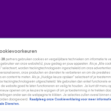
ookievoorkeuren
e
28
partners gebruiken cookies en vergelijkbare technieken om informatie te 
s gebruiker van onze website(s), jouw gedrag en jouw apparaten. Als je „Alle coo
” selecteert, worden trackingtechnologieën ingeschakeld om onze advertenties
personaliseren, onze producten en diensten te verbeteren en om de prestaties
s en content te meten. Als je „Huidige keuze opslaan” selecteert of je toestemmi
e trackingtechnologieën uitgeschakeld. We gebruiken dan enkel functionele e
de website goed te laten functioneren en veilig te houden. Je kunt dit menu o
ieuw openen om je keuzes te wijzigen of om je toestemming in te trekken door
ellingen onder aan de webpagina te klikken. Je selecties zullen overal binnen 
orden doorgevoerd.
Raadpleeg onze Cookieverklaring voor meer informati
ale Diensten.