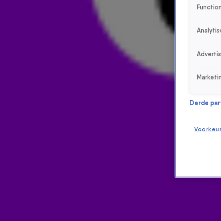
Function
Analytis
Adverti
Marketi
Derde parti
Voorkeu