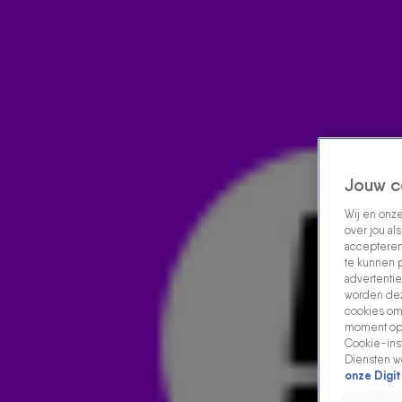
Home
Acties
Radio luisteren
538 dj's
Shows
Muziek
Evenementen
VOLG RADIO 538
Jouw c
Wij en onz
Zoeken
over jou al
Home
Radio Luisteren
538 Gemist
Acties
Alle zenders
accepteren
te kunnen 
advertentie
worden dez
cookies om 
moment opn
Cookie-inst
Diensten w
onze Digit