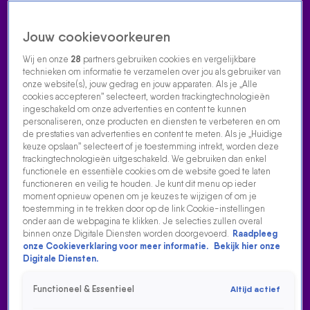
Jouw cookievoorkeuren
Wij en onze
28
partners gebruiken cookies en vergelijkbare
technieken om informatie te verzamelen over jou als gebruiker van
onze website(s), jouw gedrag en jouw apparaten. Als je „Alle
cookies accepteren” selecteert, worden trackingtechnologieën
Home
Acties
Radio luisteren
538 dj's
Shows
Muziek
Evenementen
ingeschakeld om onze advertenties en content te kunnen
VOLG RADIO 538
personaliseren, onze producten en diensten te verbeteren en om
de prestaties van advertenties en content te meten. Als je „Huidige
keuze opslaan” selecteert of je toestemming intrekt, worden deze
trackingtechnologieën uitgeschakeld. We gebruiken dan enkel
Zoeken
functionele en essentiële cookies om de website goed te laten
functioneren en veilig te houden. Je kunt dit menu op ieder
moment opnieuw openen om je keuzes te wijzigen of om je
toestemming in te trekken door op de link Cookie-instellingen
Home
Radio Luisteren
538 Gemist
Acties
Alle zenders
onder aan de webpagina te klikken. Je selecties zullen overal
binnen onze Digitale Diensten worden doorgevoerd.
Raadpleeg
ARIE VERTELT EEN KLASSIEKE KIKKERMOP 🐸
onze Cookieverklaring voor meer informatie.
Bekijk hier onze
Digitale Diensten.
8 juli 2026, 13:11
De mop van Arie gaat deze week over een pratende kikker
Functioneel & Essentieel
Altijd actief
in het bos. Die wil iedereen wel in z'n zak stoppen, toch?