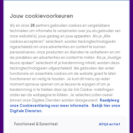
Jouw cookievoorkeuren
Wij en onze
28
partners gebruiken cookies en vergelijkbare
technieken om informatie te verzamelen over jou als gebruiker van
onze website(s), jouw gedrag en jouw apparaten. Als je „Alle
cookies accepteren” selecteert, worden trackingtechnologieën
Home
Acties
Radio luisteren
538 dj's
Shows
Muziek
Evenementen
ingeschakeld om onze advertenties en content te kunnen
VOLG RADIO 538
personaliseren, onze producten en diensten te verbeteren en om
de prestaties van advertenties en content te meten. Als je „Huidige
keuze opslaan” selecteert of je toestemming intrekt, worden deze
trackingtechnologieën uitgeschakeld. We gebruiken dan enkel
Zoeken
functionele en essentiële cookies om de website goed te laten
functioneren en veilig te houden. Je kunt dit menu op ieder
moment opnieuw openen om je keuzes te wijzigen of om je
toestemming in te trekken door op de link Cookie-instellingen
Home
Radio Luisteren
538 Gemist
Acties
Alle zenders
BAS EN DYLAN SPREKEN MET
onder aan de webpagina te klikken. Je selecties zullen overal
binnen onze Digitale Diensten worden doorgevoerd.
Raadpleeg
YVONNE COLDEWEIJER OVER
onze Cookieverklaring voor meer informatie.
Bekijk hier onze
FRANS BAUER
Digitale Diensten.
3 aug 2023, 09:57
Functioneel & Essentieel
Altijd actief
Bas en Dylan steken het niet onder stoelen of banken: ze zijn