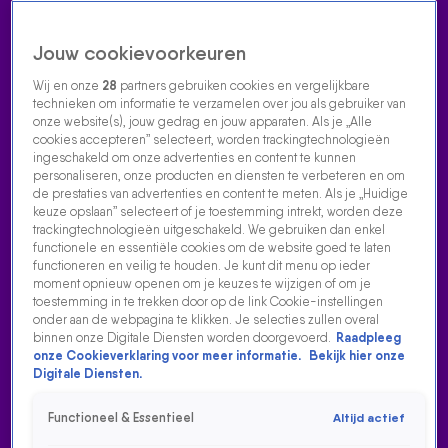
Jouw cookievoorkeuren
Wij en onze
28
partners gebruiken cookies en vergelijkbare
technieken om informatie te verzamelen over jou als gebruiker van
onze website(s), jouw gedrag en jouw apparaten. Als je „Alle
cookies accepteren” selecteert, worden trackingtechnologieën
Home
Acties
Radio luisteren
538 dj's
Shows
Muziek
Evenementen
ingeschakeld om onze advertenties en content te kunnen
VOLG RADIO 538
personaliseren, onze producten en diensten te verbeteren en om
de prestaties van advertenties en content te meten. Als je „Huidige
keuze opslaan” selecteert of je toestemming intrekt, worden deze
trackingtechnologieën uitgeschakeld. We gebruiken dan enkel
Zoeken
functionele en essentiële cookies om de website goed te laten
functioneren en veilig te houden. Je kunt dit menu op ieder
moment opnieuw openen om je keuzes te wijzigen of om je
toestemming in te trekken door op de link Cookie-instellingen
Home
Radio Luisteren
538 Gemist
Acties
Alle zenders
onder aan de webpagina te klikken. Je selecties zullen overal
binnen onze Digitale Diensten worden doorgevoerd.
Raadpleeg
BAS EN DYLAN VERRASSEN JASMIJN
onze Cookieverklaring voor meer informatie.
Bekijk hier onze
Digitale Diensten.
21 dec 2022, 09:40
Bas en Dylan verrassen Jasmijn
Functioneel & Essentieel
Altijd actief