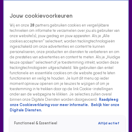
Jouw cookievoorkeuren
Wij en onze
28
partners gebruiken cookies en vergelijkbare
technieken om informatie te verzamelen over jou als gebruiker van
onze website(s), jouw gedrag en jouw apparaten. Als je „Alle
cookies accepteren” selecteert, worden trackingtechnologieën
Home
Acties
Radio luisteren
538 dj's
Shows
Muziek
Evenementen
ingeschakeld om onze advertenties en content te kunnen
VOLG RADIO 538
personaliseren, onze producten en diensten te verbeteren en om
de prestaties van advertenties en content te meten. Als je „Huidige
keuze opslaan” selecteert of je toestemming intrekt, worden deze
trackingtechnologieën uitgeschakeld. We gebruiken dan enkel
Zoeken
functionele en essentiële cookies om de website goed te laten
functioneren en veilig te houden. Je kunt dit menu op ieder
moment opnieuw openen om je keuzes te wijzigen of om je
toestemming in te trekken door op de link Cookie-instellingen
Home
Radio Luisteren
538 Gemist
Acties
Alle zenders
onder aan de webpagina te klikken. Je selecties zullen overal
binnen onze Digitale Diensten worden doorgevoerd.
Raadpleeg
BIERDOUCHE VOOR PSV-TRAINER PETER BOSZ: 'ER IS
onze Cookieverklaring voor meer informatie.
Bekijk hier onze
VEEL MISGEGAAN GISTEREN'
Digitale Diensten.
19 mei 2025, 11:12
Functioneel & Essentieel
Altijd actief
PSV pakte zondag de landstitel na een nagenoeg foutloze