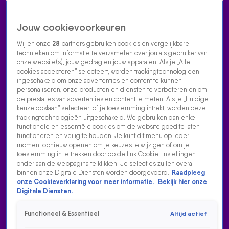
Jouw cookievoorkeuren
Wij en onze
28
partners gebruiken cookies en vergelijkbare
technieken om informatie te verzamelen over jou als gebruiker van
onze website(s), jouw gedrag en jouw apparaten. Als je „Alle
cookies accepteren” selecteert, worden trackingtechnologieën
Home
Acties
Radio luisteren
538 dj's
Shows
Muziek
Evenementen
ingeschakeld om onze advertenties en content te kunnen
VOLG RADIO 538
personaliseren, onze producten en diensten te verbeteren en om
de prestaties van advertenties en content te meten. Als je „Huidige
keuze opslaan” selecteert of je toestemming intrekt, worden deze
trackingtechnologieën uitgeschakeld. We gebruiken dan enkel
Zoeken
functionele en essentiële cookies om de website goed te laten
functioneren en veilig te houden. Je kunt dit menu op ieder
moment opnieuw openen om je keuzes te wijzigen of om je
toestemming in te trekken door op de link Cookie-instellingen
Home
Radio Luisteren
538 Gemist
Acties
Alle zenders
onder aan de webpagina te klikken. Je selecties zullen overal
binnen onze Digitale Diensten worden doorgevoerd.
Raadpleeg
BIJPRATEN MET CLAUDE
onze Cookieverklaring voor meer informatie.
Bekijk hier onze
Digitale Diensten.
30 aug 2024, 11:52
Claude bij Bas & Dylan
Functioneel & Essentieel
Altijd actief