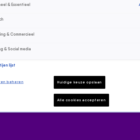
eel & Essentieel
ch
sing & Commercieel
ng & Social media
jen lijst
ren beheren
Huidige keuze opslaan
Alle cookies accepteren