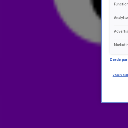
Function
Analytis
Adverti
Marketi
Derde parti
Voorkeu