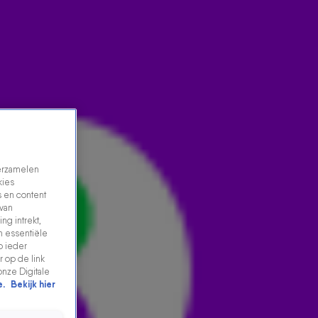
verzamelen
kies
 en content
 van
ng intrekt,
BLINDE MAN LEEST MENUKAART VAN EEN GEBRUIKTE
n essentiële
p ieder
VORK!
 op de link
17 juni 2026, 12:12
onze Digitale
e.
Bekijk hier
Arie schoof weer aan in De 538 Ochtendshow om een
mop te vertellen. Wat doe je als je blind bent en wil