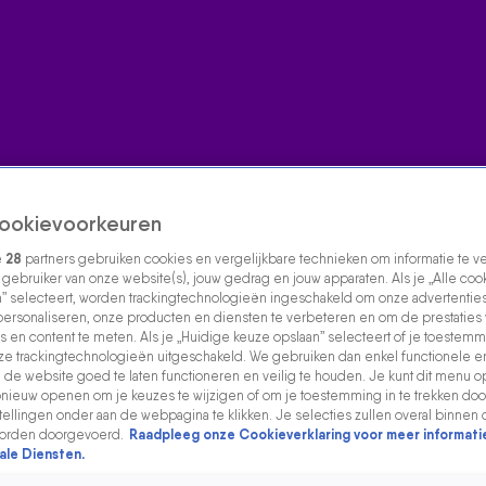
ookievoorkeuren
e
28
partners gebruiken cookies en vergelijkbare technieken om informatie te 
s gebruiker van onze website(s), jouw gedrag en jouw apparaten. Als je „Alle coo
” selecteert, worden trackingtechnologieën ingeschakeld om onze advertenties
personaliseren, onze producten en diensten te verbeteren en om de prestaties
s en content te meten. Als je „Huidige keuze opslaan” selecteert of je toestemmi
e trackingtechnologieën uitgeschakeld. We gebruiken dan enkel functionele e
de website goed te laten functioneren en veilig te houden. Je kunt dit menu o
ieuw openen om je keuzes te wijzigen of om je toestemming in te trekken door
ellingen onder aan de webpagina te klikken. Je selecties zullen overal binnen 
orden doorgevoerd.
Raadpleeg onze Cookieverklaring voor meer informati
ale Diensten.