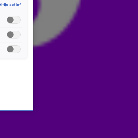
Altijd actief
weten wat er op het menu staat? Dan vraag je gewoon
om een gebruikte vork! Luister de mop hier terug.