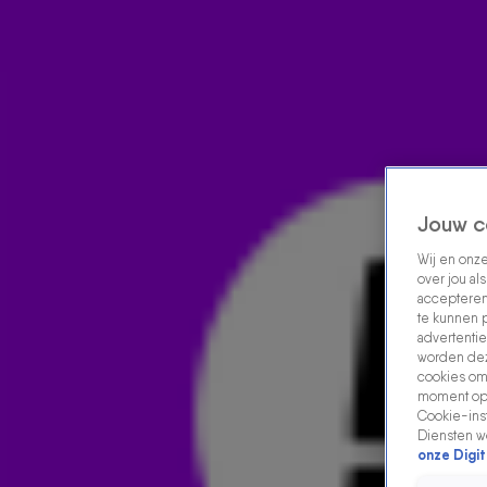
Home
Acties
Radio luisteren
538 dj's
Shows
Muziek
Evenementen
VOLG RADIO 538
Jouw c
Wij en onz
Zoeken
over jou al
Home
Radio Luisteren
538 Gemist
Acties
Alle zenders
accepteren
te kunnen 
advertentie
worden dez
cookies om 
moment opn
Cookie-inst
Diensten w
onze Digit