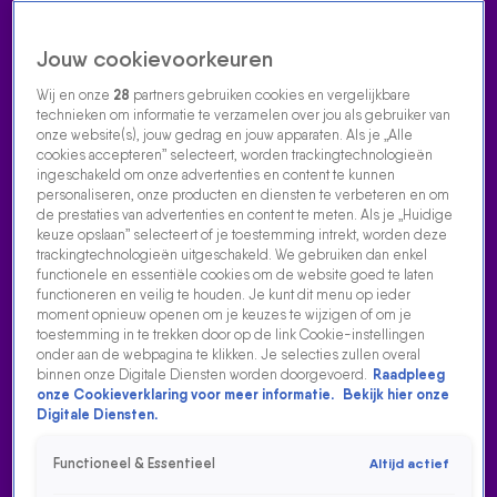
Jouw cookievoorkeuren
Wij en onze
28
partners gebruiken cookies en vergelijkbare
technieken om informatie te verzamelen over jou als gebruiker van
onze website(s), jouw gedrag en jouw apparaten. Als je „Alle
cookies accepteren” selecteert, worden trackingtechnologieën
Home
Acties
Radio luisteren
538 dj's
Shows
Muziek
Evenementen
ingeschakeld om onze advertenties en content te kunnen
VOLG RADIO 538
personaliseren, onze producten en diensten te verbeteren en om
de prestaties van advertenties en content te meten. Als je „Huidige
keuze opslaan” selecteert of je toestemming intrekt, worden deze
trackingtechnologieën uitgeschakeld. We gebruiken dan enkel
Zoeken
functionele en essentiële cookies om de website goed te laten
functioneren en veilig te houden. Je kunt dit menu op ieder
moment opnieuw openen om je keuzes te wijzigen of om je
toestemming in te trekken door op de link Cookie-instellingen
Home
Radio Luisteren
538 Gemist
Acties
Alle zenders
onder aan de webpagina te klikken. Je selecties zullen overal
binnen onze Digitale Diensten worden doorgevoerd.
Raadpleeg
DANIELLE OERLEMANS WOONT IN LOS ANGELES EN
onze Cookieverklaring voor meer informatie.
Bekijk hier onze
VERTELT OVER DE VERWOESTENDE BRANDEN
Digitale Diensten.
9 jan 2025, 09:13
Functioneel & Essentieel
Altijd actief
Het is het nieuws van de dag, de verwoestende branden