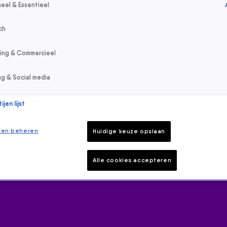
eel & Essentieel
ch
sing & Commercieel
ng & Social media
jen lijst
ren beheren
Huidige keuze opslaan
Alle cookies accepteren