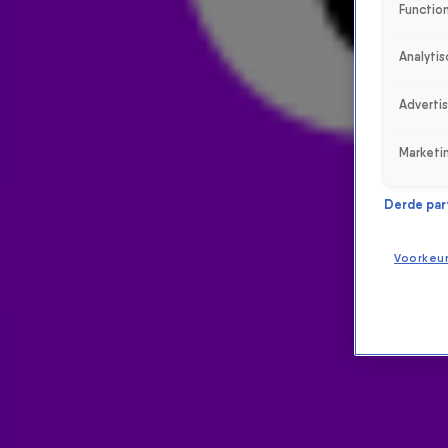
Function
Analytis
Adverti
Marketi
Derde parti
Voorkeu