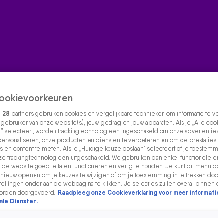
ookievoorkeuren
e
28
partners gebruiken cookies en vergelijkbare technieken om informatie te 
s gebruiker van onze website(s), jouw gedrag en jouw apparaten. Als je „Alle coo
” selecteert, worden trackingtechnologieën ingeschakeld om onze advertenties
personaliseren, onze producten en diensten te verbeteren en om de prestaties
s en content te meten. Als je „Huidige keuze opslaan” selecteert of je toestemmi
e trackingtechnologieën uitgeschakeld. We gebruiken dan enkel functionele e
de website goed te laten functioneren en veilig te houden. Je kunt dit menu o
ieuw openen om je keuzes te wijzigen of om je toestemming in te trekken door
ellingen onder aan de webpagina te klikken. Je selecties zullen overal binnen 
orden doorgevoerd.
Raadpleeg onze Cookieverklaring voor meer informati
ale Diensten.