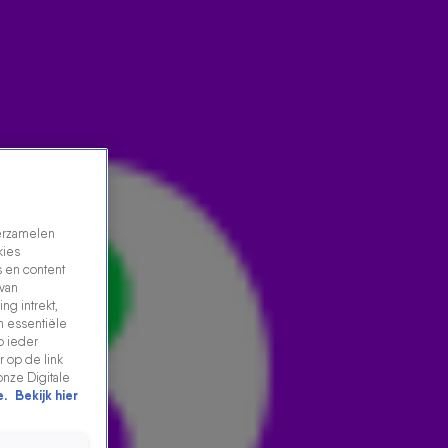
verzamelen
kies
 en content
 van
ng intrekt,
n essentiële
DAVINA MICHELLE OVER DOUCHE OP HET VRIENDEN
p ieder
VAN AMSTEL-PODIUM: 'HET WATER IS 6 GRADEN!'
 op de link
onze Digitale
12 jan 2025, 15:08
e.
Bekijk hier
Davina Michelle over douche op het Vrienden van
Amstel-podium: 'Het water is 6 graden!'