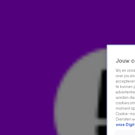
Home
Acties
Radio luisteren
538 dj's
Shows
Muziek
Evenementen
VOLG RADIO 538
Jouw c
Wij en onz
over jou al
Zoeken
accepteren
Home
Radio Luisteren
538 Gemist
Acties
Alle zenders
te kunnen 
advertentie
worden dez
cookies om 
moment opn
Cookie-inst
Diensten w
onze Digit