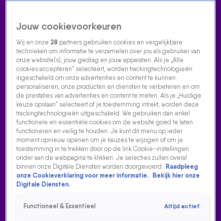
Jouw cookievoorkeuren
Wij en onze
28
partners gebruiken cookies en vergelijkbare
technieken om informatie te verzamelen over jou als gebruiker van
onze website(s), jouw gedrag en jouw apparaten. Als je „Alle
cookies accepteren” selecteert, worden trackingtechnologieën
Home
Acties
Radio luisteren
538 dj's
Shows
Muziek
Evenementen
ingeschakeld om onze advertenties en content te kunnen
VOLG RADIO 538
personaliseren, onze producten en diensten te verbeteren en om
de prestaties van advertenties en content te meten. Als je „Huidige
keuze opslaan” selecteert of je toestemming intrekt, worden deze
trackingtechnologieën uitgeschakeld. We gebruiken dan enkel
Zoeken
functionele en essentiële cookies om de website goed te laten
functioneren en veilig te houden. Je kunt dit menu op ieder
moment opnieuw openen om je keuzes te wijzigen of om je
toestemming in te trekken door op de link Cookie-instellingen
Home
Radio Luisteren
538 Gemist
Acties
Alle zenders
onder aan de webpagina te klikken. Je selecties zullen overal
binnen onze Digitale Diensten worden doorgevoerd.
Raadpleeg
DE JOSTIBAND DOET EEN PRACHTIGE DONATIE!
onze Cookieverklaring voor meer informatie.
Bekijk hier onze
Digitale Diensten.
22 dec 2022, 19:29
De Jostiband doet een prachtige donatie!
Functioneel & Essentieel
Altijd actief