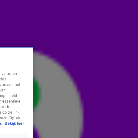
verzamelen
kies
 en content
 van
ng intrekt,
DE LAMA'S WILLEN COMEDYSERIE MAKEN: 'WE ZIJN
n essentiële
p ieder
ERMEE BEZIG'
 op de link
12 mei 2026, 14:15
onze Digitale
e.
Bekijk hier
De Lama’s geven aan geen tv meer te willen maken,
maar ze denken er wel aan om met z’n vijven een