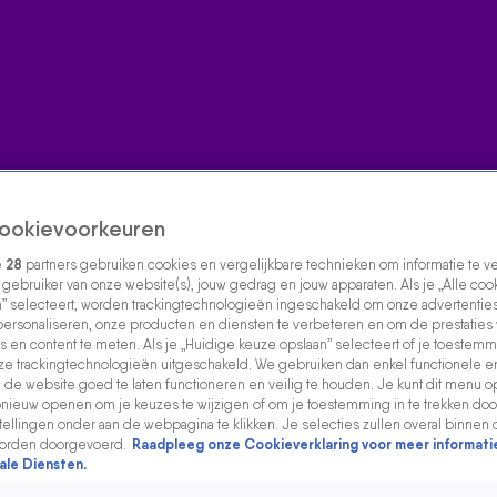
ookievoorkeuren
e
28
partners gebruiken cookies en vergelijkbare technieken om informatie te 
s gebruiker van onze website(s), jouw gedrag en jouw apparaten. Als je „Alle coo
” selecteert, worden trackingtechnologieën ingeschakeld om onze advertenties
personaliseren, onze producten en diensten te verbeteren en om de prestaties
s en content te meten. Als je „Huidige keuze opslaan” selecteert of je toestemmi
e trackingtechnologieën uitgeschakeld. We gebruiken dan enkel functionele e
de website goed te laten functioneren en veilig te houden. Je kunt dit menu o
ieuw openen om je keuzes te wijzigen of om je toestemming in te trekken door
ellingen onder aan de webpagina te klikken. Je selecties zullen overal binnen 
orden doorgevoerd.
Raadpleeg onze Cookieverklaring voor meer informati
ale Diensten.