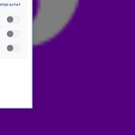
Altijd actief
gescripte comedyserie te maken. ‘Het zou eens leuk
zijn om iets te maken waarin we ons moeten houden aan
een tekst. Kijken wat er gebeurt.’