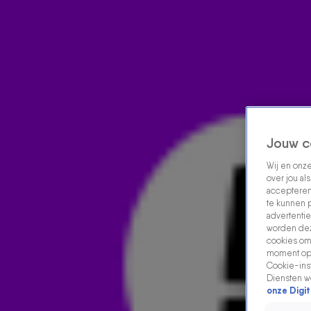
Home
Acties
Radio luisteren
538 dj's
Shows
Muziek
Evenementen
VOLG RADIO 538
Jouw c
Wij en onz
Zoeken
over jou al
Home
Radio Luisteren
538 Gemist
Acties
Alle zenders
accepteren
te kunnen 
advertentie
worden dez
cookies om 
moment opn
Cookie-inst
Diensten w
onze Digit