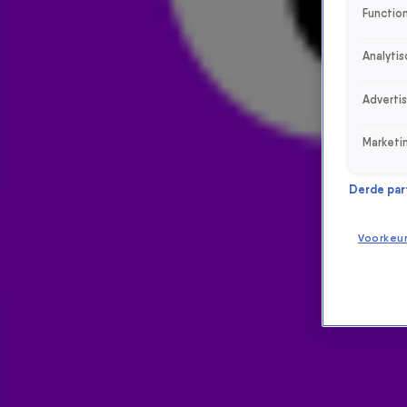
Function
Analytis
Adverti
Marketi
Derde parti
Voorkeu