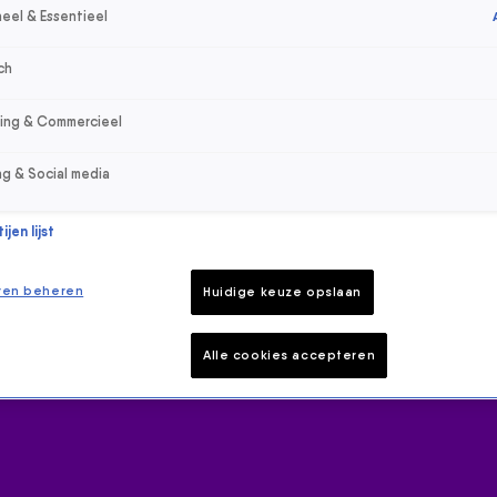
eel & Essentieel
ch
sing & Commercieel
ng & Social media
jen lijst
ren beheren
Huidige keuze opslaan
Alle cookies accepteren