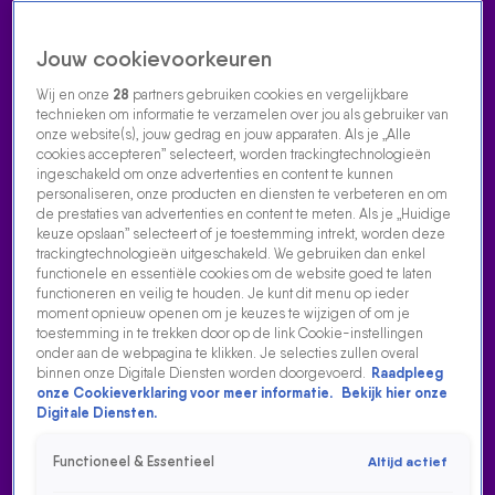
Jouw cookievoorkeuren
Wij en onze
28
partners gebruiken cookies en vergelijkbare
technieken om informatie te verzamelen over jou als gebruiker van
onze website(s), jouw gedrag en jouw apparaten. Als je „Alle
cookies accepteren” selecteert, worden trackingtechnologieën
Home
Acties
Radio luisteren
538 dj's
Shows
Muziek
Evenementen
ingeschakeld om onze advertenties en content te kunnen
VOLG RADIO 538
personaliseren, onze producten en diensten te verbeteren en om
de prestaties van advertenties en content te meten. Als je „Huidige
keuze opslaan” selecteert of je toestemming intrekt, worden deze
trackingtechnologieën uitgeschakeld. We gebruiken dan enkel
Zoeken
functionele en essentiële cookies om de website goed te laten
functioneren en veilig te houden. Je kunt dit menu op ieder
moment opnieuw openen om je keuzes te wijzigen of om je
toestemming in te trekken door op de link Cookie-instellingen
Home
Radio Luisteren
538 Gemist
Acties
Alle zenders
onder aan de webpagina te klikken. Je selecties zullen overal
binnen onze Digitale Diensten worden doorgevoerd.
Raadpleeg
DE MOEDER VAN SNELLE HEEFT GEEN KAARTEN VOOR
onze Cookieverklaring voor meer informatie.
Bekijk hier onze
VRIENDEN VAN AMSTEL LIVE!
Digitale Diensten.
17 jan 2024, 20:06
Functioneel & Essentieel
Altijd actief
De moeder van Snelle heeft geen kaarten voor Vrienden